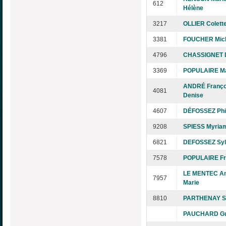
612
Hélène
3217
OLLIER Colett
3381
FOUCHER Mic
4796
CHASSIGNET 
3369
POPULAIRE Ma
ANDRÉ Franço
4081
Denise
4607
DÉFOSSEZ Phi
9208
SPIESS Myria
6821
DEFOSSEZ Syl
7578
POPULAIRE Fr
LE MENTEC An
7957
Marie
8810
PARTHENAY S
PAUCHARD Gui