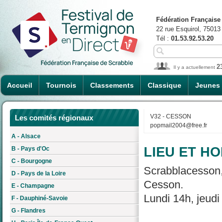
Fédération Française
22 rue Esquirol, 75013
Tél :
01.53.92.53.20
2
Il y a actuellement
Accueil
Tournois
Classements
Classique
Jeunes
V32 - CESSON
Les comités régionaux
popmail2004@free.fr
A - Alsace
LIEU ET HO
B - Pays d'Oc
C - Bourgogne
Scrabblacesson, 
D - Pays de la Loire
Cesson.
E - Champagne
Lundi 14h, jeudi
F - Dauphiné-Savoie
G - Flandres