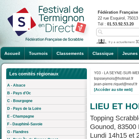
Fédération Française
22 rue Esquirol, 75013
Tél :
01.53.92.53.20
3
Il y a actuellement
Accueil
Tournois
Classements
Classique
Jeunes
Y03 - LA SEYNE-SUR-ME
Les comités régionaux
topsseynois@hotmail.fr
jean-pierre.riquet@neuf.fr
A - Alsace
[Accéder au site web]
B - Pays d'Oc
C - Bourgogne
LIEU ET HO
D - Pays de la Loire
E - Champagne
Topping Scrabb
F - Dauphiné-Savoie
Gounod, 83500 
G - Flandres
Lundi 14h15 et 2