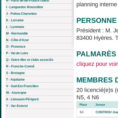
H - Paris Île-de-France Ouest
planning interne 
I - Languedoc-Roussillon
J - Poitou-Charentes
PERSONNE 
K - Lorraine
L - Lyonnais
Président : M. 
M - Normandie
83400 Hyères. T
N - Côte-d'Azur
O - Provence
PALMARÈS 
P - Val de Loire
Q - Outre-Mer et clubs associés
cliquez pour voir
R - Franche-Comté
S - Bretagne
MEMBRES D
T - Aquitaine
V - Sud-Est-Francilien
20 licencié(e)s (
W - Auvergne
N5, 4 N6
X - Limousin-Périgord
Place
Joueur
Y - Var-Esterel
64
CONTROU Joa