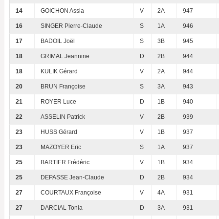
14
GOICHON Assia
V
2A
947
16
SINGER Pierre-Claude
S
1A
946
17
BADOIL Joël
S
3B
945
18
GRIMAL Jeannine
D
2B
944
18
KULIK Gérard
V
2A
944
20
BRUN Françoise
S
3A
943
21
ROYER Luce
D
1B
940
22
ASSELIN Patrick
V
2B
939
23
HUSS Gérard
V
1B
937
23
MAZOYER Eric
S
1A
937
25
BARTIER Frédéric
V
1B
934
25
DEPASSE Jean-Claude
D
2B
934
27
COURTAUX Françoise
V
4A
931
27
DARCIAL Tonia
D
3A
931