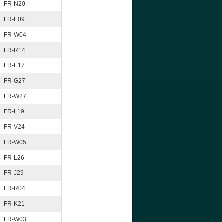
FR-N20
FR-E09
FR-W04
FR-R14
FR-E17
FR-G27
FR-W27
FR-L19
FR-V24
FR-W05
FR-L26
FR-J29
FR-R04
FR-K21
FR-W03