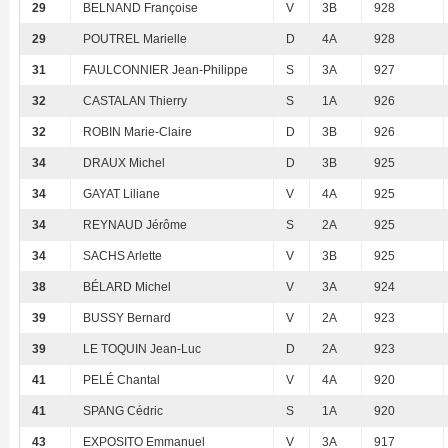
29
BELNAND Françoise
V
3B
928
29
POUTREL Marielle
D
4A
928
31
FAULCONNIER Jean-Philippe
S
3A
927
32
CASTALAN Thierry
S
1A
926
32
ROBIN Marie-Claire
D
3B
926
34
DRAUX Michel
D
3B
925
34
GAYAT Liliane
V
4A
925
34
REYNAUD Jérôme
S
2A
925
34
SACHS Arlette
V
3B
925
38
BÉLARD Michel
V
3A
924
39
BUSSY Bernard
V
2A
923
39
LE TOQUIN Jean-Luc
D
2A
923
41
PELÉ Chantal
V
4A
920
41
SPANG Cédric
S
1A
920
43
EXPOSITO Emmanuel
V
3A
917