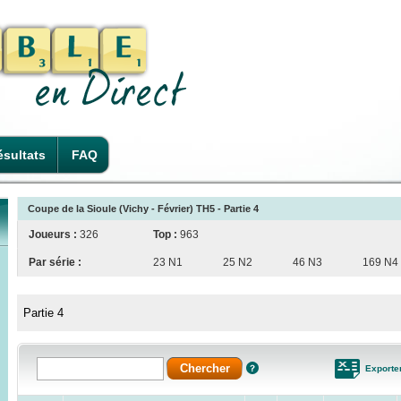
sultats
FAQ
Coupe de la Sioule (Vichy - Février) TH5 - Partie 4
Joueurs :
326
Top :
963
Par série :
23 N1
25 N2
46 N3
169 N4
Partie 4
Exporte