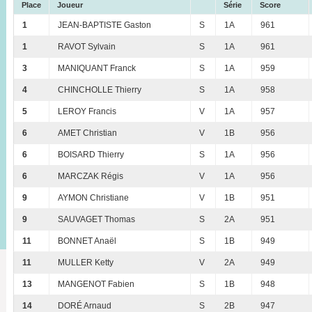
Place
Joueur
Série
Score
1
JEAN-BAPTISTE Gaston
S
1A
961
1
RAVOT Sylvain
S
1A
961
3
MANIQUANT Franck
S
1A
959
4
CHINCHOLLE Thierry
S
1A
958
5
LEROY Francis
V
1A
957
6
AMET Christian
V
1B
956
6
BOISARD Thierry
S
1A
956
6
MARCZAK Régis
V
1A
956
9
AYMON Christiane
V
1B
951
9
SAUVAGET Thomas
S
2A
951
11
BONNET Anaël
S
1B
949
11
MULLER Ketty
V
2A
949
13
MANGENOT Fabien
S
1B
948
14
DORÉ Arnaud
S
2B
947