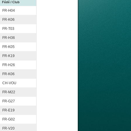
Fédé / Club
FR-H04
FR-K06
FR-T03
FR-H36
FR-K05
FR-K19
FR-H26
FR-K06
CH-VOU
FR-M22
FR-G27
FR-E19
FR-G02
FR-V20