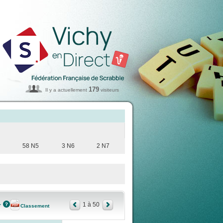
179
Il y a actuellement
visiteurs
58 N5
3 N6
2 N7
1 à 50
r
Classement