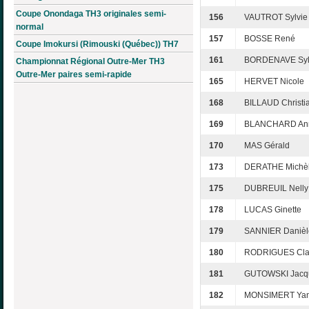
Coupe Onondaga TH3 originales semi-
156
VAUTROT Sylvie
normal
157
BOSSE René
Coupe Imokursi (Rimouski (Québec)) TH7
161
BORDENAVE Syl
Championnat Régional Outre-Mer TH3
Outre-Mer paires semi-rapide
165
HERVET Nicole
168
BILLAUD Christi
169
BLANCHARD Ann
170
MAS Gérald
173
DERATHE Michè
175
DUBREUIL Nelly
178
LUCAS Ginette
179
SANNIER Danièl
180
RODRIGUES Cla
181
GUTOWSKI Jacqu
182
MONSIMERT Yan