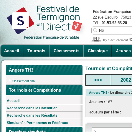
Fédération Française
22 rue Esquirol, 75013
Tél :
01.53.92.53.20
4
Il y a actuellement
Accueil
Tournois
Classements
Classique
Jeunes
Tournois et Compéti
Angers TH3
<<<
2002
Classement final
Tournois et Compétitions
Angers TH3
- Le dimanche 1
Accueil
Joueurs :
187
Recherche dans le Calendrier
Joueurs par série :
Recherche dans les Résultats
Simultanés Permanents et Fédéraux
Derniers résultats