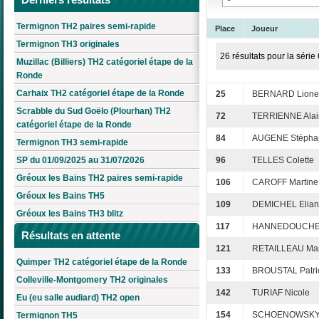
Termignon TH2 paires semi-rapide
Place
Joueur
Termignon TH3 originales
26 résultats pour la série 
Muzillac (Billiers) TH2 catégoriel étape de la
Ronde
Carhaix TH2 catégoriel étape de la Ronde
25
BERNARD Lione
Scrabble du Sud Goëlo (Plourhan) TH2
72
TERRIENNE Alai
catégoriel étape de la Ronde
84
AUGENE Stépha
Termignon TH3 semi-rapide
SP du 01/09/2025 au 31/07/2026
96
TELLES Colette
Gréoux les Bains TH2 paires semi-rapide
106
CAROFF Martine
Gréoux les Bains TH5
109
DEMICHEL Elia
Gréoux les Bains TH3 blitz
117
HANNEDOUCHE 
Résultats en attente
121
RETAILLEAU Mar
Quimper TH2 catégoriel étape de la Ronde
133
BROUSTAL Patri
Colleville-Montgomery TH2 originales
142
TURIAF Nicole
Eu (eu salle audiard) TH2 open
154
SCHOENOWSKY 
Termignon TH5