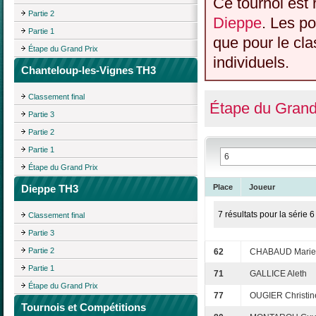
Ce tournoi est 
Partie 2
Dieppe
. Les po
Partie 1
que pour le cl
Étape du Grand Prix
individuels.
Chanteloup-les-Vignes TH3
Classement final
Étape du Grand
Partie 3
Partie 2
Partie 1
Étape du Grand Prix
Dieppe TH3
Place
Joueur
7 résultats pour la série 6
Classement final
Partie 3
Partie 2
62
CHABAUD Marie-
Partie 1
71
GALLICE Aleth
Étape du Grand Prix
77
OUGIER Christin
Tournois et Compétitions