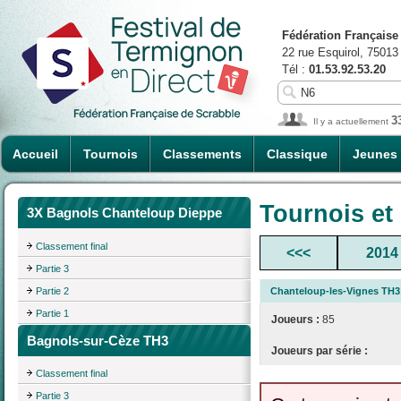
Fédération Française
22 rue Esquirol, 75013
Tél :
01.53.92.53.20
3
Il y a actuellement
Accueil
Tournois
Classements
Classique
Jeunes
Tournois et
3X Bagnols Chanteloup Dieppe
Classement final
<<<
2014
Partie 3
Partie 2
Chanteloup-les-Vignes TH3
Partie 1
Joueurs :
85
Bagnols-sur-Cèze TH3
Joueurs par série :
Classement final
Partie 3