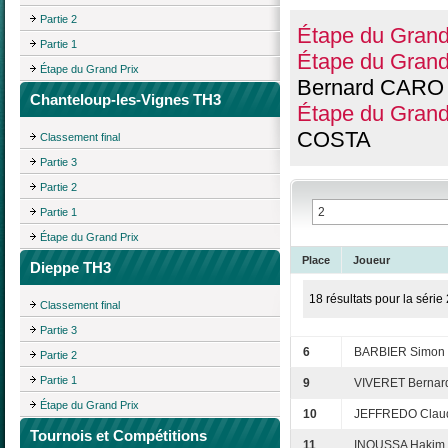
Partie 2
Étape du Grand
Partie 1
Étape du Grand
Étape du Grand Prix
Bernard CARO
Chanteloup-les-Vignes TH3
Étape du Grand
COSTA
Classement final
Partie 3
Partie 2
Partie 1
Étape du Grand Prix
Place
Joueur
Dieppe TH3
18 résultats pour la série 
Classement final
Partie 3
6
BARBIER Simon
Partie 2
Partie 1
9
VIVERET Bernar
Étape du Grand Prix
10
JEFFREDO Clau
Tournois et Compétitions
11
INOUSSA Hakim