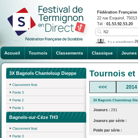
Fédération Française
22 rue Esquirol, 75013
Tél :
01.53.92.53.20
2
Il y a actuellement
Accueil
Tournois
Classements
Classique
Jeunes
Tournois et
3X Bagnols Chanteloup Dieppe
Classement final
<<<
2014
Partie 3
Partie 2
3X Bagnols Chanteloup Di
Partie 1
Joueurs :
291
Bagnols-sur-Cèze TH3
Joueurs par série :
Classement final
Poids par série :
Partie 3