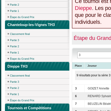
Ce tournoi est 
Partie 2
Dieppe
. Les po
Partie 1
que pour le cl
Étape du Grand Prix
individuels.
Chanteloup-les-Vignes TH3
Classement final
Étape du Grand
Partie 3
Partie 2
Partie 1
Étape du Grand Prix
Dieppe TH3
Place
Joueur
9 résultats pour la série 3
Classement final
Partie 3
Partie 2
3
GOIZET Annette
Partie 1
6
RENARD Sylvai
Étape du Grand Prix
7
BEUZELIN Béatr
Tournois et Compétitions