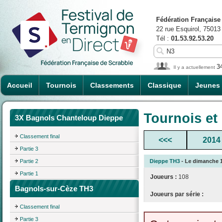
Fédération Française
22 rue Esquirol, 75013
Tél :
01.53.92.53.20
3
Il y a actuellement
Accueil
Tournois
Classements
Classique
Jeunes
Tournois et
3X Bagnols Chanteloup Dieppe
Classement final
<<<
2014
Partie 3
Partie 2
Dieppe TH3
- Le dimanche 17
Partie 1
Joueurs :
108
Bagnols-sur-Cèze TH3
Joueurs par série :
Classement final
Partie 3