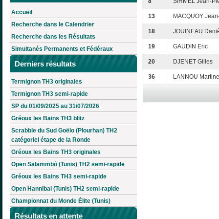
8
SIRMEL Jean-Pie
Accueil
13
MACQUOY Jean
Recherche dans le Calendrier
18
JOUINEAU Daniè
Recherche dans les Résultats
19
GAUDIN Eric
Simultanés Permanents et Fédéraux
20
DJENET Gilles
Derniers résultats
36
LANNOU Martin
Termignon TH3 originales
Termignon TH3 semi-rapide
SP du 01/09/2025 au 31/07/2026
Gréoux les Bains TH3 blitz
Scrabble du Sud Goëlo (Plourhan) TH2
catégoriel étape de la Ronde
Gréoux les Bains TH3 originales
Open Salammbô (Tunis) TH2 semi-rapide
Gréoux les Bains TH3 semi-rapide
Open Hannibal (Tunis) TH2 semi-rapide
Championnat du Monde Élite (Tunis)
Résultats en attente