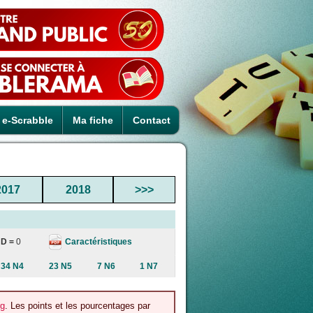
e-Scrabble
Ma fiche
Contact
2017
2018
>>>
Caractéristiques
D =
0
34 N4
23 N5
7 N6
1 N7
rg
. Les points et les pourcentages par