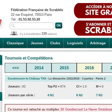
Fédération Française de Scrabble
22 rue Esquirol, 75013 Paris
Tél :
01.53.92.53.20
339
Il y a actuellement
visiteurs
Classique
Jeunes
Clubs
Logiciels
Arbitrage
Tournois et Compétitions
<<<
2014
2015
2016
Gondrecourt-le-Château TH3
- Le dimanche 13/11/2016 - 3 parties - Partie 2
Joueurs :
82
Top P2 =
874
CI
=
1.0
M =
0
Joueurs par série :
4 N1
6 N2
7 N3
Ce tournoi est rattaché au multiplex
3X Gondrecourt Le Havre Strasbou