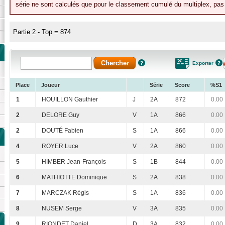
série ne sont calculés que pour le classement cumulé du multiplex, pas p
Partie 2 - Top = 874
Exporter
Place
Joueur
Série
Score
%S1
1
HOUILLON Gauthier
J
2A
872
0.00
2
DELORE Guy
V
1A
866
0.00
2
DOUTÉ Fabien
S
1A
866
0.00
4
ROYER Luce
V
2A
860
0.00
5
HIMBER Jean-François
S
1B
844
0.00
6
MATHIOTTE Dominique
S
2A
838
0.00
7
MARCZAK Régis
S
1A
836
0.00
8
NUSEM Serge
V
3A
835
0.00
9
RIONDET Daniel
D
3A
832
0.00