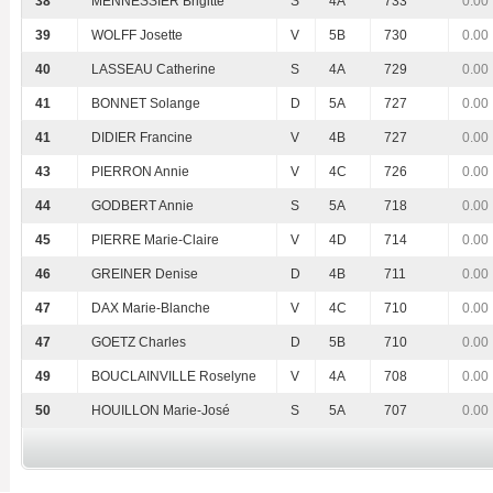
38
MENNESSIER Brigitte
S
4A
733
0.00
39
WOLFF Josette
V
5B
730
0.00
40
LASSEAU Catherine
S
4A
729
0.00
41
BONNET Solange
D
5A
727
0.00
41
DIDIER Francine
V
4B
727
0.00
43
PIERRON Annie
V
4C
726
0.00
44
GODBERT Annie
S
5A
718
0.00
45
PIERRE Marie-Claire
V
4D
714
0.00
46
GREINER Denise
D
4B
711
0.00
47
DAX Marie-Blanche
V
4C
710
0.00
47
GOETZ Charles
D
5B
710
0.00
49
BOUCLAINVILLE Roselyne
V
4A
708
0.00
50
HOUILLON Marie-José
S
5A
707
0.00