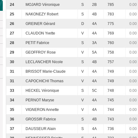
24
MOJARD Véronique
S
2B
785
0.00
25
NAKONEZY Robert
S
4B
783
0.00
26
GREINER Gérard
D
4A
775
0.00
27
CLAUDON Yvette
V
4A
769
0.00
28
PETIT Fabrice
S
3A
760
0.00
29
GEOFFROY Rose
V
5A
758
0.00
30
LECLANCHER Nicole
S
4B
757
0.00
31
BRISSOT Marie-Claude
V
4A
749
0.00
31
CAPOCHICHI Thomas
V
4A
749
0.00
33
HECKEL Véronique
S
5C
748
0.00
34
PERNOT Maryse
V
4A
745
0.00
35
VIGNERON Annette
V
4A
744
0.00
36
GROSSIR Fabrice
S
4B
743
0.00
37
DAUSSEUR Alain
S
4A
736
0.00