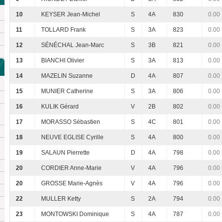
10
KEYSER Jean-Michel
S
4A
830
0.00
11
TOLLARD Frank
S
3A
823
0.00
12
SÉNÉCHAL Jean-Marc
S
3B
821
0.00
13
BIANCHI Olivier
S
3A
813
0.00
14
MAZELIN Suzanne
D
4A
807
0.00
15
MUNIER Catherine
S
3A
806
0.00
16
KULIK Gérard
V
2B
802
0.00
17
MORASSO Sébastien
S
4C
801
0.00
18
NEUVE EGLISE Cyrille
S
4A
800
0.00
19
SALAUN Pierrette
D
4A
798
0.00
20
CORDIER Anne-Marie
V
4A
796
0.00
20
GROSSE Marie-Agnès
V
4A
796
0.00
22
MULLER Ketty
S
2A
794
0.00
23
MONTOWSKI Dominique
S
4A
787
0.00