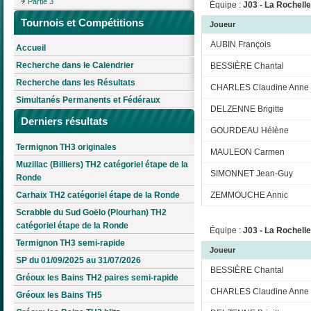
Partie 3
Équipe :
J03 - La Rochell
Tournois et Compétitions
Joueur
AUBIN François
Accueil
Recherche dans le Calendrier
BESSIÈRE Chantal
Recherche dans les Résultats
CHARLES Claudine Anne
Simultanés Permanents et Fédéraux
DELZENNE Brigitte
Derniers résultats
GOURDEAU Hélène
Termignon TH3 originales
MAULEON Carmen
Muzillac (Billiers) TH2 catégoriel étape de la
SIMONNET Jean-Guy
Ronde
Carhaix TH2 catégoriel étape de la Ronde
ZEMMOUCHE Annic
Scrabble du Sud Goëlo (Plourhan) TH2
catégoriel étape de la Ronde
Équipe :
J03 - La Rochelle
Termignon TH3 semi-rapide
Joueur
SP du 01/09/2025 au 31/07/2026
BESSIÈRE Chantal
Gréoux les Bains TH2 paires semi-rapide
CHARLES Claudine Anne
Gréoux les Bains TH5