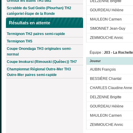
Gréoux les Bains TH3 blitz
DELZENNE Brigitte
Scrabble du Sud Goëlo (Plourhan) TH2
GOURDEAU Hélène
catégoriel étape de la Ronde
MAULEON Carmen
Résultats en attente
SIMONNET Jean-Guy
Termignon TH2 paires semi-rapide
ZEMMOUCHE Annic
Termignon TH5
Coupe Onondaga TH3 originales semi-
Équipe :
J03 - La Rochelle
normal
Joueur
Coupe Imokursi (Rimouski (Québec)) TH7
Championnat Régional Outre-Mer TH3
AUBIN François
Outre-Mer paires semi-rapide
BESSIÈRE Chantal
CHARLES Claudine Anne
DELZENNE Brigitte
GOURDEAU Hélène
MAULEON Carmen
ZEMMOUCHE Annic