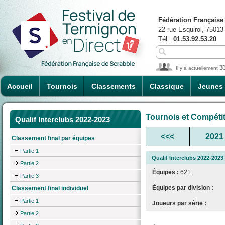
Fédération Française
22 rue Esquirol, 75013
Tél :
01.53.92.53.20
3
Il y a actuellement
Accueil
Tournois
Classements
Classique
Jeunes
Tournois et Compéti
Qualif Interclubs 2022-2023
<<<
2021
Classement final par équipes
Partie 1
Qualif Interclubs 2022-2023
Partie 2
Équipes :
621
Partie 3
Équipes par division :
Classement final individuel
Partie 1
Joueurs par série :
Partie 2