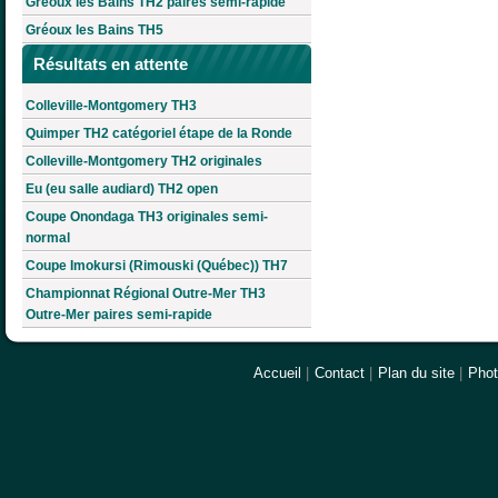
Gréoux les Bains TH2 paires semi-rapide
Gréoux les Bains TH5
Résultats en attente
Colleville-Montgomery TH3
Quimper TH2 catégoriel étape de la Ronde
Colleville-Montgomery TH2 originales
Eu (eu salle audiard) TH2 open
Coupe Onondaga TH3 originales semi-
normal
Coupe Imokursi (Rimouski (Québec)) TH7
Championnat Régional Outre-Mer TH3
Outre-Mer paires semi-rapide
Accueil
|
Contact
|
Plan du site
|
Pho