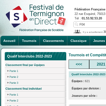
Fédération Française
22 rue Esquirol, 75013
Tél :
01.53.92.53.20
3
Il y a actuellement
Accueil
Tournois
Classements
Classique
Jeunes
Tournois et Compéti
Qualif Interclubs 2022-2023
<<<
2021
Classement final par équipes
Partie 1
Qualif Interclubs 2022-2023
Partie 2
Équipes :
621
Partie 3
Équipes par division :
Classement final individuel
Partie 1
Joueurs par série :
Partie 2