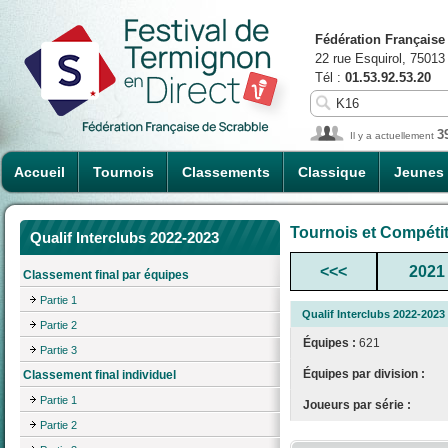
Fédération Française
22 rue Esquirol, 75013
Tél :
01.53.92.53.20
3
Il y a actuellement
Accueil
Tournois
Classements
Classique
Jeunes
Tournois et Compéti
Qualif Interclubs 2022-2023
<<<
2021
Classement final par équipes
Partie 1
Qualif Interclubs 2022-2023
Partie 2
Équipes :
621
Partie 3
Équipes par division :
Classement final individuel
Partie 1
Joueurs par série :
Partie 2