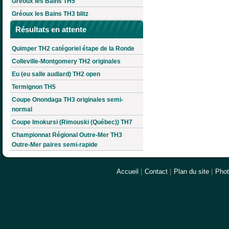
Gréoux les Bains TH5
Gréoux les Bains TH3 blitz
Résultats en attente
Quimper TH2 catégoriel étape de la Ronde
Colleville-Montgomery TH2 originales
Eu (eu salle audiard) TH2 open
Termignon TH5
Coupe Onondaga TH3 originales semi-
normal
Coupe Imokursi (Rimouski (Québec)) TH7
Championnat Régional Outre-Mer TH3
Outre-Mer paires semi-rapide
Accueil
|
Contact
|
Plan du site
|
Pho