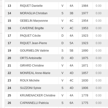
13
RIQUET Danielle
V
4A
1984
0.00
14
MORAGLIA Christian
S
3B
1977
0.00
15
GEBELIN Maryvonne
V
4C
1954
0.00
16
CAVERNE Brigitte
V
4C
1953
0.00
17
PAQUET Cécile
D
4A
1923
0.00
17
RIQUET Jean-Pierre
D
5A
1923
0.00
19
GOURMELON Valérie
S
5B
1890
0.00
20
ORTS Antoinette
D
4D
1875
0.00
21
GIRARD Christine
V
4A
1871
0.00
22
MONREAL Anne-Marie
V
4D
1857
0.00
23
ROUX Michèle
V
4C
1830
0.00
24
SUZZONI Sylvie
S
4D
1806
0.00
25
KRUMENACKER Christine
V
4A
1778
0.00
26
CAPANNELLI Patricia
S
6A
1775
0.00