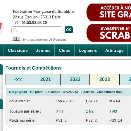
Fédération Française de Scrabble
22 rue Esquirol, 75013 Paris
Tél :
01.53.92.53.20
370
Il y a actuellement
visiteurs
Classique
Jeunes
Clubs
Logiciels
Arbitrage
Tournois et Compétitions
<<<
2021
2022
2023
Draguignan TH2 joker
- Le samedi 11/02/2023 - 2 parties - Classement final
Joueurs :
32
Top =
2345
CI
=
1.0
M =
64
Joueurs par série :
0 N1
1 N2
7 N3
Poids par série :
PS1=0
PS2=2
PS3=14