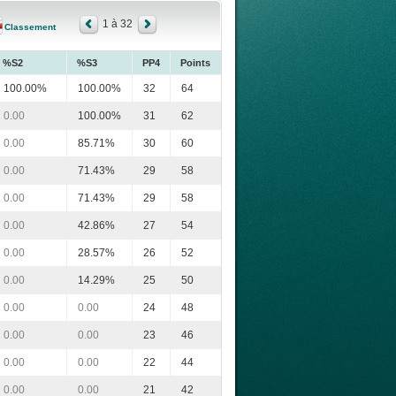
1 à 32
Classement
%S2
%S3
PP4
Points
100.00%
100.00%
32
64
0.00
100.00%
31
62
0.00
85.71%
30
60
0.00
71.43%
29
58
0.00
71.43%
29
58
0.00
42.86%
27
54
0.00
28.57%
26
52
0.00
14.29%
25
50
0.00
0.00
24
48
0.00
0.00
23
46
0.00
0.00
22
44
0.00
0.00
21
42