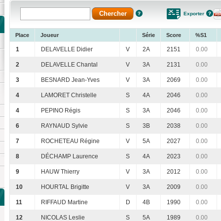
Exporter
Place
Joueur
Série
Score
%S1
1
DELAVELLE Didier
V
2A
2151
0.00
2
DELAVELLE Chantal
V
3A
2131
0.00
3
BESNARD Jean-Yves
V
3A
2069
0.00
4
LAMORET Christelle
S
4A
2046
0.00
4
PEPINO Régis
S
3A
2046
0.00
6
RAYNAUD Sylvie
S
3B
2038
0.00
7
ROCHETEAU Régine
V
5A
2027
0.00
8
DÉCHAMP Laurence
S
4A
2023
0.00
9
HAUW Thierry
V
3A
2012
0.00
10
HOURTAL Brigitte
V
3A
2009
0.00
11
RIFFAUD Martine
D
4B
1990
0.00
12
NICOLAS Leslie
S
5A
1989
0.00