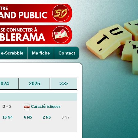
e-Scrabble
Ma fiche
Contact
2024
2025
>>>
Caractéristiques
D =
2
16 N4
6 N5
2 N6
0 N7