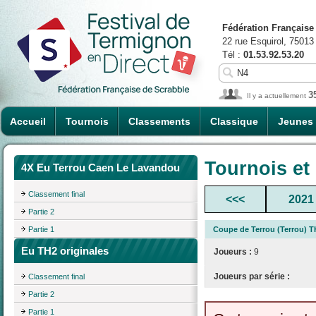
Fédération Française
22 rue Esquirol, 75013
Tél :
01.53.92.53.20
3
Il y a actuellement
Accueil
Tournois
Classements
Classique
Jeunes
Tournois et
4X Eu Terrou Caen Le Lavandou
Classement final
<<<
2021
Partie 2
Partie 1
Coupe de Terrou (Terrou) T
Eu TH2 originales
Joueurs :
9
Joueurs par série :
Classement final
Partie 2
Partie 1