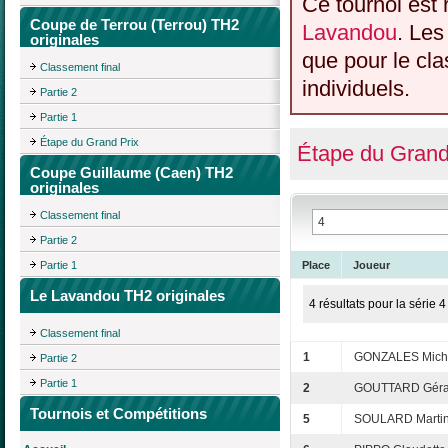
Ce tournoi est 
Coupe de Terrou (Terrou) TH2
Lavandou
. Les
originales
que pour le cl
Classement final
individuels.
Partie 2
Partie 1
Étape du Grand Prix
Étape du Grand
Coupe Guillaume (Caen) TH2
originales
Classement final
Partie 2
Partie 1
Place
Joueur
Le Lavandou TH2 originales
4 résultats pour la série 4
Classement final
1
GONZALES Mich
Partie 2
Partie 1
2
GOUTTARD Géra
Tournois et Compétitions
5
SOULARD Marti