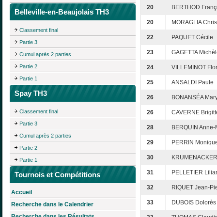
20
BERTHOD Franç
Belleville-en-Beaujolais TH3
20
MORAGLIA Chris
Classement final
22
PAQUET Cécile
Partie 3
23
GAGETTA Michèl
Cumul après 2 parties
Partie 2
24
VILLEMINOT Flo
Partie 1
25
ANSALDI Paule
Spay TH3
26
BONANSÉA Mar
Classement final
26
CAVERNE Brigitt
Partie 3
28
BERQUIN Anne-
Cumul après 2 parties
29
PERRIN Moniqu
Partie 2
30
KRUMENACKER C
Partie 1
31
PELLETIER Lilia
Tournois et Compétitions
32
RIQUET Jean-Pie
Accueil
33
DUBOIS Dolorès
Recherche dans le Calendrier
Recherche dans les Résultats