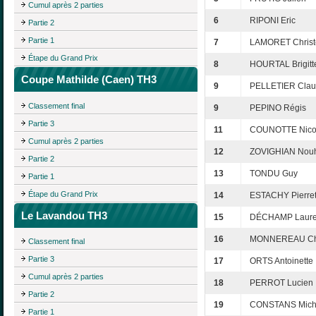
Cumul après 2 parties
6
RIPONI Eric
Partie 2
Partie 1
7
LAMORET Christ
Étape du Grand Prix
8
HOURTAL Brigitt
Coupe Mathilde (Caen) TH3
9
PELLETIER Cla
Classement final
9
PEPINO Régis
Partie 3
11
COUNOTTE Nico
Cumul après 2 parties
12
ZOVIGHIAN Nou
Partie 2
13
TONDU Guy
Partie 1
Étape du Grand Prix
14
ESTACHY Pierret
Le Lavandou TH3
15
DÉCHAMP Laur
16
MONNEREAU Chr
Classement final
Partie 3
17
ORTS Antoinette
Cumul après 2 parties
18
PERROT Lucien
Partie 2
19
CONSTANS Mich
Partie 1