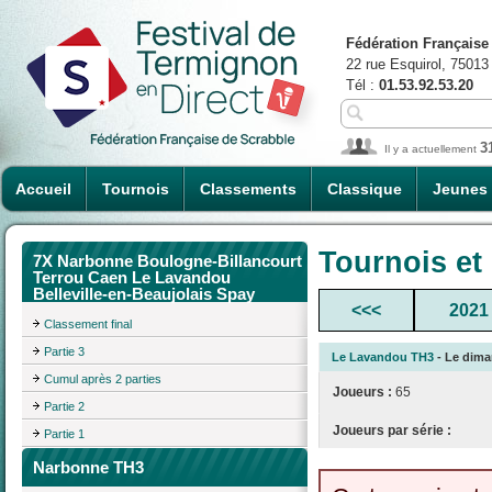
Fédération Française
22 rue Esquirol, 75013
Tél :
01.53.92.53.20
3
Il y a actuellement
Accueil
Tournois
Classements
Classique
Jeunes
Tournois et
7X Narbonne Boulogne-Billancourt
Terrou Caen Le Lavandou
Belleville-en-Beaujolais Spay
<<<
2021
Classement final
Partie 3
Le Lavandou TH3
- Le diman
Cumul après 2 parties
Joueurs :
65
Partie 2
Joueurs par série :
Partie 1
Narbonne TH3