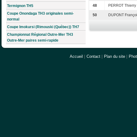
48
PERROT Thierry
Termignon TH5
Coupe Onondaga TH3 originales semi-
50
DUPONT Franço
normal
Coupe Imokursi (Rimouski (Québec)) TH7
Championnat Régional Outre-Mer TH3
Outre-Mer paires semi-rapide
Accueil
|
Contact
|
Plan du site
|
Pho