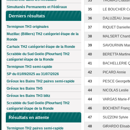
33
THOMAS Claudi
Simultanés Permanents et Fédéraux
35
LE BOUCHER Co
Derniers résultats
36
DALUZEAU Joset
Termignon TH3 originales
37
RIQUET Danielle
Muzillac (Billiers) TH2 catégoriel étape de la
38
MALSERT Chant
Ronde
39
SAVOURNIN Mari
Carhaix TH2 catégoriel étape de la Ronde
Scrabble du Sud Goëlo (Plourhan) TH2
40
BERETTA Martin
catégoriel étape de la Ronde
41
BACHELLERIE Q
Termignon TH3 semi-rapide
42
PICARD Annie
SP du 01/09/2025 au 31/07/2026
Gréoux les Bains TH2 paires semi-rapide
43
PESCE Georgett
Gréoux les Bains TH5
44
NICOLAS Leslie
Gréoux les Bains TH3 blitz
44
VARGAS Marie-F
Scrabble du Sud Goëlo (Plourhan) TH2
46
BOCHENT Franç
catégoriel étape de la Ronde
Résultats en attente
47
SUZZONI Sylvie
48
GIRARDO Elisab
Termignon TH2 paires semi-rapide