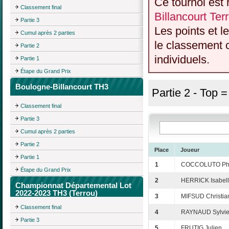
Ce tournoi est 
Classement final
Billancourt Te
Partie 3
Les points et l
Cumul après 2 parties
le classement c
Partie 2
individuels.
Partie 1
Étape du Grand Prix
Boulogne-Billancourt TH3
Partie 2 - Top 
Classement final
Partie 3
Cumul après 2 parties
Partie 2
Place
Joueur
Partie 1
1
COCCOLUTO Phi
Étape du Grand Prix
2
HERRICK Isabel
Championnat Départemental Lot
2022-2023 TH3 (Terrou)
3
MIFSUD Christia
Classement final
4
RAYNAUD Sylvi
Partie 3
5
FRUTIG Julien