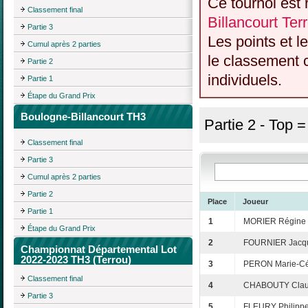
Ce tournoi est 
Classement final
Billancourt Te
Partie 3
Les points et l
Cumul après 2 parties
le classement c
Partie 2
individuels.
Partie 1
Étape du Grand Prix
Boulogne-Billancourt TH3
Partie 2 - Top 
Classement final
Partie 3
Cumul après 2 parties
Partie 2
Place
Joueur
Partie 1
1
MORIER Régine
Étape du Grand Prix
2
FOURNIER Jacq
Championnat Départemental Lot
2022-2023 TH3 (Terrou)
3
PERON Marie-Cé
Classement final
4
CHABOUTY Clau
Partie 3
5
FLEURY Philipp