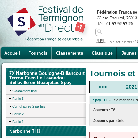
Fédération Française
22 rue Esquirol, 75013
Tél :
01.53.92.53.20
4
Il y a actuellement
Accueil
Tournois
Classements
Classique
Jeunes
Tournois et
7X Narbonne Boulogne-Billancourt
Terrou Caen Le Lavandou
Belleville-en-Beaujolais Spay
<<<
2021
Classement final
Partie 3
Spay TH3
- Le dimanche 02/0
Cumul après 2 parties
Joueurs :
76
Partie 2
Joueurs par série :
Partie 1
Narbonne TH3