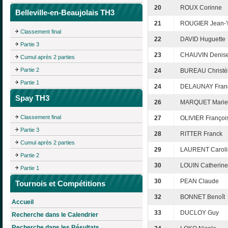
20
ROUX Corinne
Belleville-en-Beaujolais TH3
21
ROUGIER Jean-
Classement final
22
DAVID Huguette
Partie 3
23
CHAUVIN Denis
Cumul après 2 parties
Partie 2
24
BUREAU Christè
Partie 1
24
DELAUNAY Fran
Spay TH3
26
MARQUET Marie-
Classement final
27
OLIVIER Françoi
Partie 3
28
RITTER Franck
Cumul après 2 parties
29
LAURENT Caroli
Partie 2
30
LOUIN Catherine
Partie 1
30
PEAN Claude
Tournois et Compétitions
32
BONNET Benoît
Accueil
33
DUCLOY Guy
Recherche dans le Calendrier
Recherche dans les Résultats