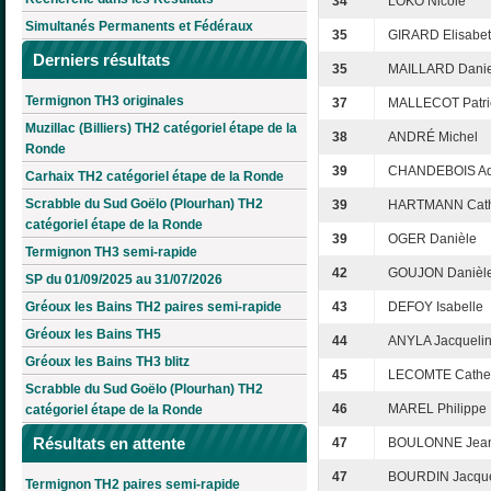
34
LOKO Nicole
Simultanés Permanents et Fédéraux
35
GIRARD Elisabe
Derniers résultats
35
MAILLARD Danie
Termignon TH3 originales
37
MALLECOT Patri
Muzillac (Billiers) TH2 catégoriel étape de la
38
ANDRÉ Michel
Ronde
39
CHANDEBOIS Ad
Carhaix TH2 catégoriel étape de la Ronde
Scrabble du Sud Goëlo (Plourhan) TH2
39
HARTMANN Cath
catégoriel étape de la Ronde
39
OGER Danièle
Termignon TH3 semi-rapide
42
GOUJON Danièl
SP du 01/09/2025 au 31/07/2026
Gréoux les Bains TH2 paires semi-rapide
43
DEFOY Isabelle
Gréoux les Bains TH5
44
ANYLA Jacqueli
Gréoux les Bains TH3 blitz
45
LECOMTE Cathe
Scrabble du Sud Goëlo (Plourhan) TH2
46
MAREL Philippe
catégoriel étape de la Ronde
Résultats en attente
47
BOULONNE Jean
47
BOURDIN Jacque
Termignon TH2 paires semi-rapide