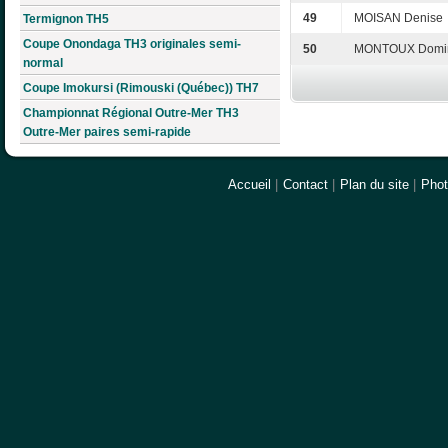
49
MOISAN Denise
Termignon TH5
Coupe Onondaga TH3 originales semi-
50
MONTOUX Domi
normal
Coupe Imokursi (Rimouski (Québec)) TH7
Championnat Régional Outre-Mer TH3
Outre-Mer paires semi-rapide
Accueil
|
Contact
|
Plan du site
|
Pho