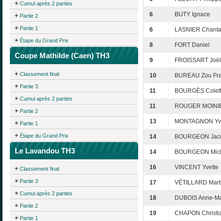
Cumul après 2 parties
6
BUTY Ignace
Partie 2
Partie 1
6
LASNIER Chanta
Étape du Grand Prix
8
FORT Daniel
Coupe Mathilde (Caen) TH3
9
FROISSART Joël
Classement final
10
BUREAU Zou Fra
Partie 3
11
BOURGÈS Colet
Cumul après 2 parties
11
ROUGER MOINIE
Partie 2
13
MONTAGNON Yv
Partie 1
Étape du Grand Prix
14
BOURGEON Jacq
Le Lavandou TH3
14
BOURGEON Mic
16
VINCENT Yvette
Classement final
Partie 3
17
VÉTILLARD Mart
Cumul après 2 parties
18
DUBOIS Anne-Ma
Partie 2
19
CHAPON Christi
Partie 1