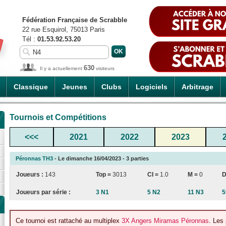
Fédération Française de Scrabble
22 rue Esquirol, 75013 Paris
Tél :
01.53.92.53.20
630
Il y a actuellement
visiteurs
Classique
Jeunes
Clubs
Logiciels
Arbitrage
Tournois et Compétitions
<<<
2021
2022
2023
Péronnas TH3
- Le dimanche 16/04/2023 - 3 parties
Joueurs :
143
Top =
3013
CI
=
1.0
M =
0
D
Joueurs par série :
3 N1
5 N2
11 N3
5
Ce tournoi est rattaché au multiplex
3X Angers Miramas Péronnas
. Les