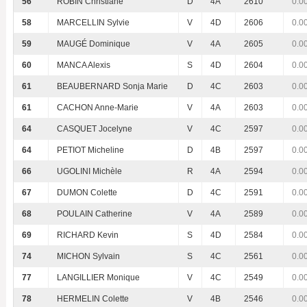
56
ROBIN Christiane
D
4A
2610
0.0
58
MARCELLIN Sylvie
V
4D
2606
0.0
59
MAUGÉ Dominique
V
4A
2605
0.0
60
MANCA Alexis
S
4D
2604
0.0
61
BEAUBERNARD Sonja Marie
D
4C
2603
0.0
61
CACHON Anne-Marie
V
4A
2603
0.0
64
CASQUET Jocelyne
V
4C
2597
0.0
64
PETIOT Micheline
D
4B
2597
0.0
66
UGOLINI Michèle
R
4A
2594
0.0
67
DUMON Colette
D
4C
2591
0.0
68
POULAIN Catherine
V
4A
2589
0.0
69
RICHARD Kevin
S
4D
2584
0.0
74
MICHON Sylvain
S
4C
2561
0.0
77
LANGILLIER Monique
V
4C
2549
0.0
78
HERMELIN Colette
V
4B
2546
0.0