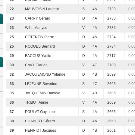
22
MAUVOISIN Laurent
S
4A
2739
0.0
23
CARRY Gérard
D
4A
2736
0.0
23
WILL Marlyse
V
4A
2736
0.0
25
COTENTIN Pierre
D
4A
2734
0.0
25
ROQUES Bernard
D
4A
2734
0.0
29
BACCUS Yvette
D
4A
2717
0.0
30
CAVY Claude
V
4C
2709
0.0
32
JACQUEMOND Yolande
D
4B
2699
0.0
33
LEJEUNE Séverine
S
4C
2693
0.0
35
JACQUEMIN Danièle
V
4B
2685
0.0
36
TRIBUT Annie
V
4A
2669
0.0
37
POULAT Guylaine
S
4A
2665
0.0
38
CHABERT Gérard
D
4A
2663
0.0
39
HENRIOT Jacques
D
4B
2661
0.0