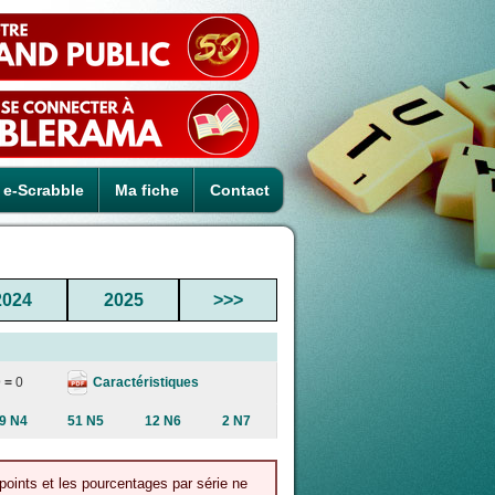
e-Scrabble
Ma fiche
Contact
2024
2025
>>>
Caractéristiques
 =
0
9 N4
51 N5
12 N6
2 N7
 points et les pourcentages par série ne