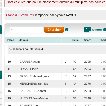
sont calculés que pour le classement cumulé du multiplex, pas pour les 
Étape du Grand Prix
remportée par Sylvain RAVOT
Exporter
Place
Joueur
Série
Score
%S1
59 résultats pour la série 4
10
CARRIER Alain
V
4C
2795
0.0
11
ORSAZ Gisèle
S
4A
2794
0.0
13
FREOUR Marie-Agnès
V
4A
2787
0.0
15
MERCHIERS Yannick
S
4A
2776
0.0
16
BARBARET Chantal
S
4A
2763
0.0
19
HILTGUN Jean-Michel
S
4B
2748
0.0
20
SCHMITT Annie
V
4A
2747
0.0