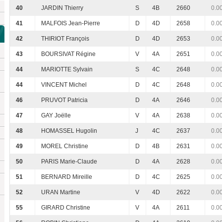
40
JARDIN Thierry
S
4B
2660
0.0
41
MALFOIS Jean-Pierre
D
4D
2658
0.0
42
THIRIOT François
D
4D
2653
0.0
43
BOURSIVAT Régine
V
4A
2651
0.0
44
MARIOTTE Sylvain
S
4C
2648
0.0
44
VINCENT Michel
D
4C
2648
0.0
46
PRUVOT Patricia
D
4A
2646
0.0
47
GAY Joëlle
V
4A
2638
0.0
48
HOMASSEL Hugolin
J
4C
2637
0.0
49
MOREL Christine
D
4B
2631
0.0
50
PARIS Marie-Claude
D
4A
2628
0.0
51
BERNARD Mireille
D
4C
2625
0.0
52
URAN Martine
V
4D
2622
0.0
55
GIRARD Christine
V
4A
2611
0.0