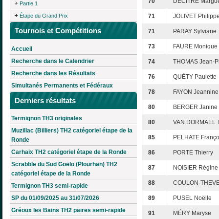
70
DECITRE Marguer
Partie 1
Étape du Grand Prix
71
JOLIVET Philipp
Tournois et Compétitions
71
PARAY Sylviane
73
FAURE Monique
Accueil
Recherche dans le Calendrier
74
THOMAS Jean-Pi
Recherche dans les Résultats
76
QUÉTY Paulette
Simultanés Permanents et Fédéraux
78
FAYON Jeannine
Derniers résultats
80
BERGER Janine
Termignon TH3 originales
80
VAN DORMAEL T
Muzillac (Billiers) TH2 catégoriel étape de la
85
PELHATE Franço
Ronde
Carhaix TH2 catégoriel étape de la Ronde
86
PORTE Thierry
Scrabble du Sud Goëlo (Plourhan) TH2
87
NOISIER Régine
catégoriel étape de la Ronde
88
COULON-THEVEN
Termignon TH3 semi-rapide
SP du 01/09/2025 au 31/07/2026
89
PUSEL Noëlle
Gréoux les Bains TH2 paires semi-rapide
91
MÉRY Maryse