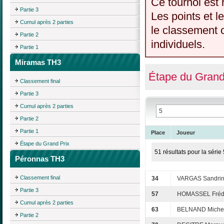
Ce tournoi est 
Partie 3
Les points et l
Cumul après 2 parties
le classement c
Partie 2
individuels.
Partie 1
Miramas TH3
Étape du Grand
Classement final
Partie 3
Cumul après 2 parties
Partie 2
Partie 1
Place
Joueur
Étape du Grand Prix
51 résultats pour la série 
Péronnas TH3
Classement final
34
VARGAS Sandri
Partie 3
57
HOMASSEL Fréd
Cumul après 2 parties
63
BELNAND Miche
Partie 2