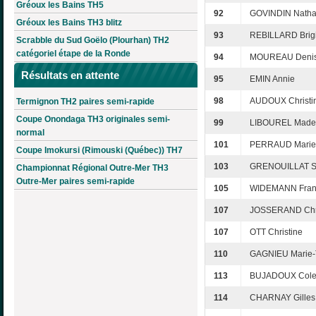
Gréoux les Bains TH5
92
GOVINDIN Natha
Gréoux les Bains TH3 blitz
93
REBILLARD Brigi
Scrabble du Sud Goëlo (Plourhan) TH2
catégoriel étape de la Ronde
94
MOUREAU Deni
Résultats en attente
95
EMIN Annie
98
AUDOUX Christi
Termignon TH2 paires semi-rapide
Coupe Onondaga TH3 originales semi-
99
LIBOUREL Made
normal
101
PERRAUD Marie
Coupe Imokursi (Rimouski (Québec)) TH7
103
GRENOUILLAT S
Championnat Régional Outre-Mer TH3
Outre-Mer paires semi-rapide
105
WIDEMANN Fran
107
JOSSERAND Chri
107
OTT Christine
110
GAGNIEU Marie-
113
BUJADOUX Cole
114
CHARNAY Gilles