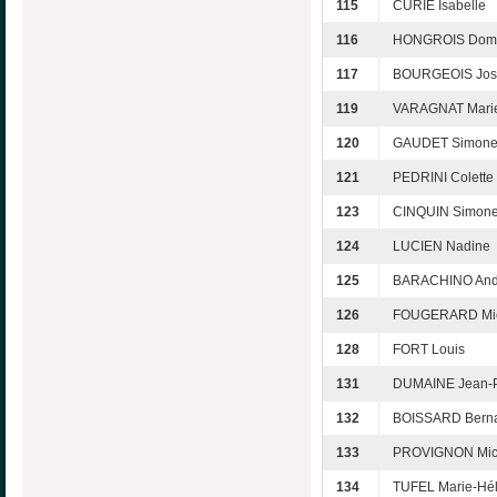
115
CURIE Isabelle
116
HONGROIS Domi
117
BOURGEOIS Jos
119
VARAGNAT Marie
120
GAUDET Simon
121
PEDRINI Colette
123
CINQUIN Simon
124
LUCIEN Nadine
125
BARACHINO And
126
FOUGERARD Mic
128
FORT Louis
131
DUMAINE Jean-
132
BOISSARD Berna
133
PROVIGNON Mic
134
TUFEL Marie-Hé