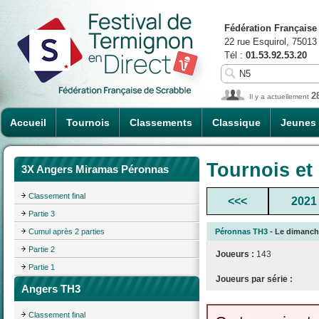
Fédération Française
22 rue Esquirol, 75013
Tél :
01.53.92.53.20
2
Il y a actuellement
Accueil
Tournois
Classements
Classique
Jeunes
Tournois et
3X Angers Miramas Péronnas
Classement final
<<<
2021
Partie 3
Cumul après 2 parties
Péronnas TH3
- Le dimanche
Partie 2
Joueurs :
143
Partie 1
Joueurs par série :
Angers TH3
Classement final