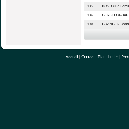
135
BONJOUR Domin
136
GERBELOT-BARI
138
GRANGER Jeann
Accueil
|
Contact
|
Plan du site
|
Pho