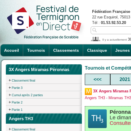
Fédération Française
22 rue Esquirol, 75013
Tél :
01.53.92.53.20
3
Il y a actuellement
Accueil
Tournois
Classements
Classique
Jeunes
Tournois et Compéti
3X Angers Miramas Péronnas
<<<
2021
Classement final
Partie 3
3X Angers Miramas 
Cumul après 2 parties
Angers TH3
-
Miramas TH
Partie 2
Partie 1
Péronna
Le diman
Angers TH3
Consulter
Classement final