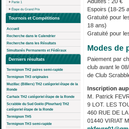
Adultes : 20 €
Partie 1
Espoirs (18-25 a
Étape du Grand Prix
Gratuité pour l
Tournois et Compétitions
18 ans)
Accueil
Gratuité pour le
Recherche dans le Calendrier
Recherche dans les Résultats
Modes de p
Simultanés Permanents et Fédéraux
Paiement par c
Derniers résultats
club avant le 08
Termignon TH2 paires semi-rapide
de Club Scrabb
Termignon TH3 originales
Muzillac (Billiers) TH2 catégoriel étape de la
Inscription aup
Ronde
M. Patrick FEV
Carhaix TH2 catégoriel étape de la Ronde
9 LOT. LES T
Scrabble du Sud Goëlo (Plourhan) TH2
catégoriel étape de la Ronde
460 RUE DE L
Termignon TH5
01440 VIRIAT Mé
Termignon TH3 semi-rapide
pkfevre01@gm