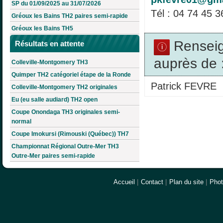
SP du 01/09/2025 au 31/07/2026
Tél : 04 74 45 3
Gréoux les Bains TH2 paires semi-rapide
Gréoux les Bains TH5
Rensei
Résultats en attente
auprès de 
Colleville-Montgomery TH3
Quimper TH2 catégoriel étape de la Ronde
Patrick FEVRE
Colleville-Montgomery TH2 originales
Eu (eu salle audiard) TH2 open
Coupe Onondaga TH3 originales semi-
normal
Coupe Imokursi (Rimouski (Québec)) TH7
Championnat Régional Outre-Mer TH3
Outre-Mer paires semi-rapide
Accueil
|
Contact
|
Plan du site
|
Pho