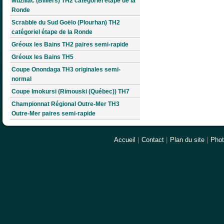
Muzillac (Billiers) TH2 catégoriel étape de la
Ronde
Scrabble du Sud Goëlo (Plourhan) TH2
catégoriel étape de la Ronde
Gréoux les Bains TH2 paires semi-rapide
Gréoux les Bains TH5
Coupe Onondaga TH3 originales semi-
normal
Coupe Imokursi (Rimouski (Québec)) TH7
Championnat Régional Outre-Mer TH3
Outre-Mer paires semi-rapide
Accueil
|
Contact
|
Plan du site
|
Pho