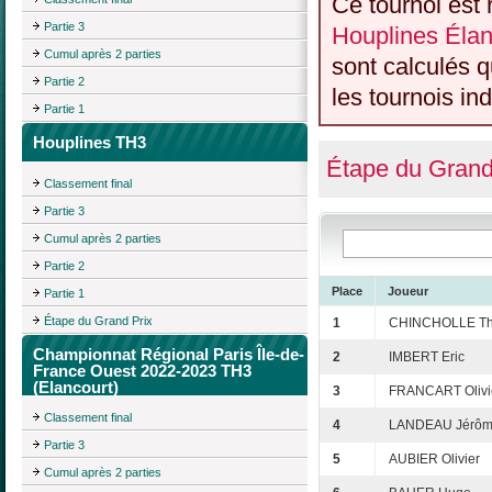
Ce tournoi est 
Partie 3
Houplines Élan
Cumul après 2 parties
sont calculés 
Partie 2
les tournois ind
Partie 1
Houplines TH3
Étape du Grand
Classement final
Partie 3
Cumul après 2 parties
Partie 2
Place
Joueur
Partie 1
Étape du Grand Prix
1
CHINCHOLLE Thi
Championnat Régional Paris Île-de-
2
IMBERT Eric
France Ouest 2022-2023 TH3
(Elancourt)
3
FRANCART Olivi
Classement final
4
LANDEAU Jérô
Partie 3
5
AUBIER Olivier
Cumul après 2 parties