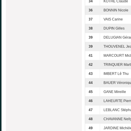
34
KOTHÉ Claude
36
BONNIN Nicole
37
VAIS Carine
38
DUPIN Gilles
39
DELUGIAN Géra
39
THOUVENEL Jea
41
MARCOURT Mic
42
TRINQUIER Mart
43
IMBERT Lê Thu
44
BAUER Véroniq
45
GANE Mireille
46
LAHEURTE Pier
47
LEBLANC Stéph
48
CHAVANNE Nell
49
JARDINE Michèl