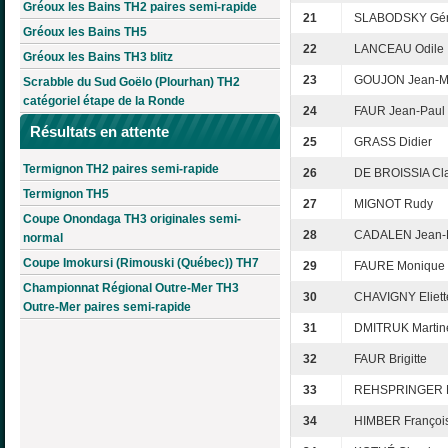
Gréoux les Bains TH2 paires semi-rapide
21
SLABODSKY Gér
Gréoux les Bains TH5
22
LANCEAU Odile
Gréoux les Bains TH3 blitz
23
GOUJON Jean-M
Scrabble du Sud Goëlo (Plourhan) TH2
catégoriel étape de la Ronde
24
FAUR Jean-Paul
Résultats en attente
25
GRASS Didier
Termignon TH2 paires semi-rapide
26
DE BROISSIA Cl
Termignon TH5
27
MIGNOT Rudy
Coupe Onondaga TH3 originales semi-
28
CADALEN Jean-
normal
Coupe Imokursi (Rimouski (Québec)) TH7
29
FAURE Monique
Championnat Régional Outre-Mer TH3
30
CHAVIGNY Eliett
Outre-Mer paires semi-rapide
31
DMITRUK Martin
32
FAUR Brigitte
33
REHSPRINGER M
34
HIMBER Françoi