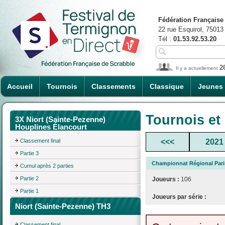
Fédération Française
22 rue Esquirol, 75013
Tél :
01.53.92.53.20
2
Il y a actuellement
Accueil
Tournois
Classements
Classique
Jeunes
Tournois et
3X Niort (Sainte-Pezenne)
Houplines Élancourt
Classement final
<<<
2021
Partie 3
Championnat Régional Paris
Cumul après 2 parties
Partie 2
Joueurs :
106
Partie 1
Joueurs par série :
Niort (Sainte-Pezenne) TH3
Classement final