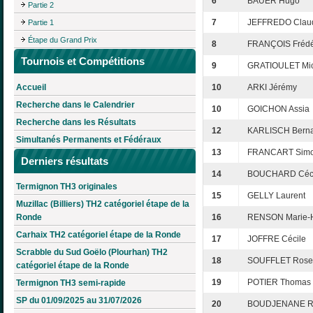
6
BAUER Hugo
Partie 2
7
JEFFREDO Clau
Partie 1
Étape du Grand Prix
8
FRANÇOIS Frédé
Tournois et Compétitions
9
GRATIOULET Mic
Accueil
10
ARKI Jérémy
Recherche dans le Calendrier
10
GOICHON Assia
Recherche dans les Résultats
12
KARLISCH Bern
Simultanés Permanents et Fédéraux
13
FRANCART Sim
Derniers résultats
14
BOUCHARD Céci
Termignon TH3 originales
15
GELLY Laurent
Muzillac (Billiers) TH2 catégoriel étape de la
Ronde
16
RENSON Marie-
Carhaix TH2 catégoriel étape de la Ronde
17
JOFFRE Cécile
Scrabble du Sud Goëlo (Plourhan) TH2
18
SOUFFLET Rose
catégoriel étape de la Ronde
19
POTIER Thomas
Termignon TH3 semi-rapide
SP du 01/09/2025 au 31/07/2026
20
BOUDJENANE R