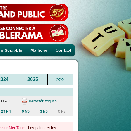
e-Scrabble
Ma fiche
Contact
2024
2025
>>>
Caractéristiques
D =
0
29 N4
9 N5
3 N6
0 N7
e-sur-Mer Tours
. Les points et les