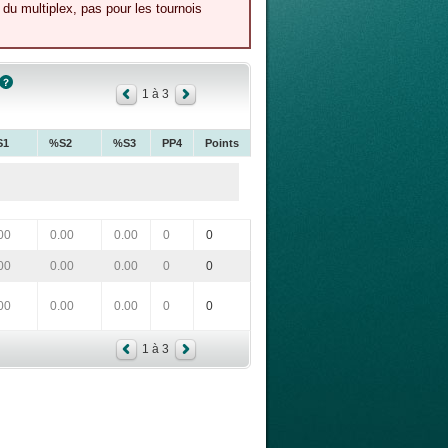
du multiplex, pas pour les tournois
1 à 3
S1
%S2
%S3
PP4
Points
00
0.00
0.00
0
0
00
0.00
0.00
0
0
00
0.00
0.00
0
0
1 à 3