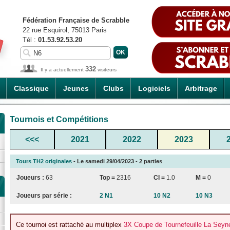
Fédération Française de Scrabble
22 rue Esquirol, 75013 Paris
Tél :
01.53.92.53.20
332
Il y a actuellement
visiteurs
Classique
Jeunes
Clubs
Logiciels
Arbitrage
Tournois et Compétitions
<<<
2021
2022
2023
Tours TH2 originales
- Le samedi 29/04/2023 - 2 parties
Joueurs :
63
Top =
2316
CI
=
1.0
M =
0
Joueurs par série :
2 N1
10 N2
10 N3
Ce tournoi est rattaché au multiplex
3X Coupe de Tournefeuille La Seyn