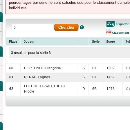
pourcentages par série ne sont calculés que pour le classement cumulé 
individuels.
Exporter
Classement
Place
Joueur
Série
Score
%
3 résultats pour la série 6
60
CORTONDO Françoise
S
6A
1509
0.
61
RENAUD Agnès
S
6A
1459
0.
LHEUREUX-SAUTEJEAU
62
D
6B
1278
0.
Nicole