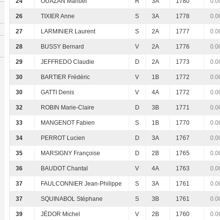
24
OUAZAN Manuel
R
3A
1780
0.0
26
TIXIER Anne
S
3A
1778
0.0
27
LARMINIER Laurent
S
2A
1777
0.0
28
BUSSY Bernard
V
2A
1776
0.0
29
JEFFREDO Claudie
D
2A
1773
0.0
30
BARTIER Frédéric
V
1B
1772
0.0
30
GATTI Denis
V
4A
1772
0.0
32
ROBIN Marie-Claire
D
3B
1771
0.0
33
MANGENOT Fabien
S
1B
1770
0.0
34
PERROT Lucien
D
3A
1767
0.0
35
MARSIGNY Françoise
D
2B
1765
0.0
36
BAUDOT Chantal
V
4A
1763
0.0
37
FAULCONNIER Jean-Philippe
S
3A
1761
0.0
37
SQUINABOL Stéphane
S
3B
1761
0.0
39
JÉDOR Michel
V
2B
1760
0.0