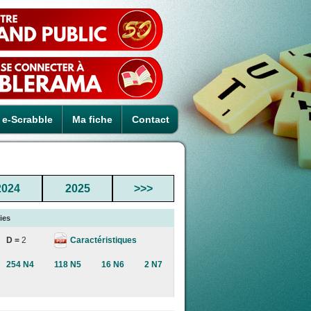
e-Scrabble
Ma fiche
Contact
2024
2025
>>>
ies
Caractéristiques
D =
2
254 N4
118 N5
16 N6
2 N7