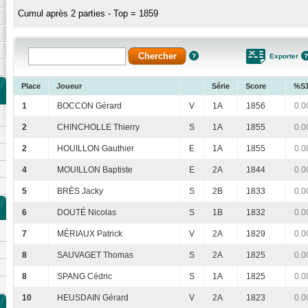
Cumul après 2 parties - Top = 1859
Exporter
Place
Joueur
Série
Score
%S
1
BOCCON Gérard
V
1A
1856
0.0
2
CHINCHOLLE Thierry
S
1A
1855
0.0
2
HOUILLON Gauthier
E
1A
1855
0.0
4
MOUILLON Baptiste
E
2A
1844
0.0
5
BRÈS Jacky
S
2B
1833
0.0
6
DOUTÉ Nicolas
S
1B
1832
0.0
7
MÉRIAUX Patrick
V
2A
1829
0.0
8
SAUVAGET Thomas
S
2A
1825
0.0
8
SPANG Cédric
S
1A
1825
0.0
10
HEUSDAIN Gérard
V
2A
1823
0.0