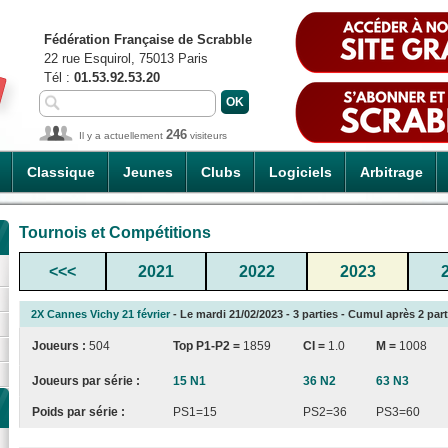
Fédération Française de Scrabble
22 rue Esquirol, 75013 Paris
Tél :
01.53.92.53.20
246
Il y a actuellement
visiteurs
Classique
Jeunes
Clubs
Logiciels
Arbitrage
Tournois et Compétitions
<<<
2021
2022
2023
2X Cannes Vichy 21 février
- Le mardi 21/02/2023 - 3 parties - Cumul après 2 part
Joueurs :
504
Top P1-P2 =
1859
CI
=
1.0
M =
1008
Joueurs par série :
15 N1
36 N2
63 N3
Poids par série :
PS1=15
PS2=36
PS3=60