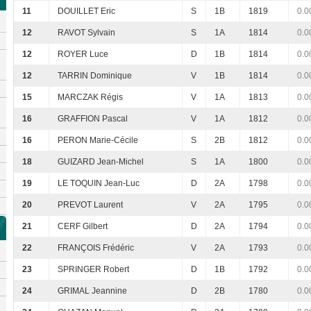
11
DOUILLET Eric
S
1B
1819
0.0
12
RAVOT Sylvain
S
1A
1814
0.0
12
ROYER Luce
D
1B
1814
0.0
12
TARRIN Dominique
V
1B
1814
0.0
15
MARCZAK Régis
V
1A
1813
0.0
16
GRAFFION Pascal
V
1A
1812
0.0
16
PERON Marie-Cécile
S
2B
1812
0.0
18
GUIZARD Jean-Michel
S
1A
1800
0.0
19
LE TOQUIN Jean-Luc
D
2A
1798
0.0
20
PREVOT Laurent
V
2A
1795
0.0
21
CERF Gilbert
D
2A
1794
0.0
22
FRANÇOIS Frédéric
V
2A
1793
0.0
23
SPRINGER Robert
D
1B
1792
0.0
24
GRIMAL Jeannine
D
2B
1780
0.0