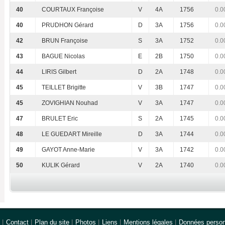
40
COURTAUX Françoise
V
4A
1756
0.0
40
PRUDHON Gérard
D
3A
1756
0.0
42
BRUN Françoise
S
3A
1752
0.0
43
BAGUE Nicolas
E
2B
1750
0.0
44
LIRIS Gilbert
D
2A
1748
0.0
45
TEILLET Brigitte
V
3B
1747
0.0
45
ZOVIGHIAN Nouhad
V
3A
1747
0.0
47
BRULET Eric
S
2A
1745
0.0
48
LE GUEDART Mireille
D
3A
1744
0.0
49
GAYOT Anne-Marie
V
3A
1742
0.0
50
KULIK Gérard
V
2A
1740
0.0
|
Contact
|
Plan du site
|
Photos
|
Liens
|
Mentions légales
|
Données person