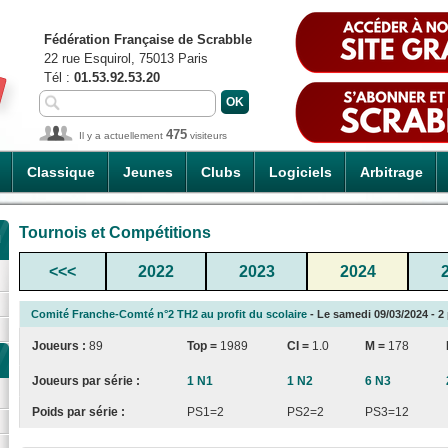
Fédération Française de Scrabble
22 rue Esquirol, 75013 Paris
Tél :
01.53.92.53.20
475
Il y a actuellement
visiteurs
Classique
Jeunes
Clubs
Logiciels
Arbitrage
Tournois et Compétitions
u
<<<
2022
2023
2024
Comité Franche-Comté n°2 TH2 au profit du scolaire
- Le samedi 09/03/2024 - 2 
Joueurs :
89
Top =
1989
CI
=
1.0
M =
178
Joueurs par série :
1 N1
1 N2
6 N3
Poids par série :
PS1=2
PS2=2
PS3=12