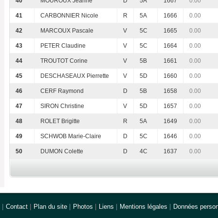
40
MOUROUX Jeanne
D
5A
1667
0.00
41
CARBONNIER Nicole
R
5A
1666
0.00
42
MARCOUX Pascale
V
5C
1665
0.00
43
PETER Claudine
V
5C
1664
0.00
44
TROUTOT Corine
V
5B
1661
0.00
45
DESCHASEAUX Pierrette
V
5D
1660
0.00
46
CERF Raymond
D
5B
1658
0.00
47
SIRON Christine
V
5D
1657
0.00
48
ROLET Brigitte
R
5A
1649
0.00
49
SCHWOB Marie-Claire
D
5C
1646
0.00
50
DUMON Colette
D
4C
1637
0.00
|
Contact
|
Plan du site
|
Photos
|
Liens
|
Mentions légales
|
Données person