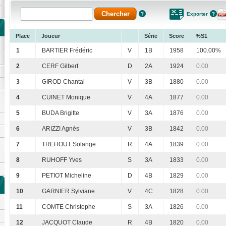
Exporter
Place
Joueur
Série
Score
%S1
1
BARTIER Frédéric
V
1B
1958
100.00%
2
CERF Gilbert
D
2A
1924
0.00
3
GIROD Chantal
V
3B
1880
0.00
4
CUINET Monique
V
4A
1877
0.00
5
BUDA Brigitte
V
3A
1876
0.00
6
ARIZZI Agnès
V
3B
1842
0.00
7
TREHOUT Solange
R
4A
1839
0.00
8
RUHOFF Yves
S
3A
1833
0.00
9
PETIOT Micheline
D
4B
1829
0.00
10
GARNIER Sylviane
V
4C
1828
0.00
11
COMTE Christophe
S
3A
1826
0.00
12
JACQUOT Claude
R
4B
1820
0.00