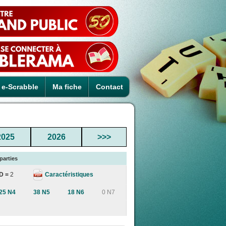
e-Scrabble
Ma fiche
Contact
2025
2026
>>>
parties
Caractéristiques
D =
2
25 N4
38 N5
18 N6
0 N7