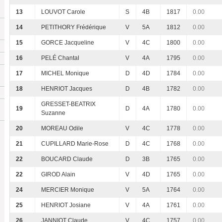
13
LOUVOT Carole
S
4B
1817
0.00
14
PETITHORY Frédérique
V
5A
1812
0.00
15
GORCE Jacqueline
V
4C
1800
0.00
16
PELÉ Chantal
V
4A
1795
0.00
17
MICHEL Monique
D
4D
1784
0.00
18
HENRIOT Jacques
D
4B
1782
0.00
GRESSET-BEATRIX
19
D
4A
1780
0.00
Suzanne
20
MOREAU Odile
V
4C
1778
0.00
21
CUPILLARD Marie-Rose
D
4C
1768
0.00
22
BOUCARD Claude
D
3B
1765
0.00
22
GIROD Alain
V
4D
1765
0.00
24
MERCIER Monique
V
5A
1764
0.00
25
HENRIOT Josiane
V
4A
1761
0.00
26
JANNIOT Claude
V
4C
1757
0.00