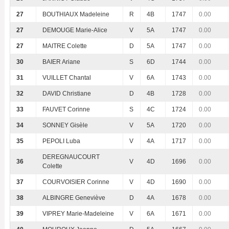
27
BOUTHIAUX Madeleine
R
4B
1747
0.00
27
DEMOUGE Marie-Alice
V
5A
1747
0.00
27
MAITRE Colette
D
5A
1747
0.00
30
BAIER Ariane
S
6D
1744
0.00
31
VUILLET Chantal
V
6A
1743
0.00
32
DAVID Christiane
D
4B
1728
0.00
33
FAUVET Corinne
S
4C
1724
0.00
34
SONNEY Gisèle
V
5A
1720
0.00
35
PEPOLI Luba
V
4A
1717
0.00
DEREGNAUCOURT
36
V
4D
1696
0.00
Colette
37
COURVOISIER Corinne
V
4D
1690
0.00
38
ALBINGRE Geneviève
D
4A
1678
0.00
39
VIPREY Marie-Madeleine
V
6A
1671
0.00