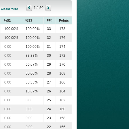
1 à 50
Classement
%S2
%S3
PP4
Points
100.00%
100.00%
33
178
100.00%
100.00%
32
176
0.00
100.00%
31
174
0.00
83.33%
30
172
0.00
66.67%
29
170
0.00
50.00%
28
168
0.00
33.33%
27
166
0.00
16.67%
26
164
0.00
0.00
25
162
0.00
0.00
24
160
0.00
0.00
23
158
0.00
0.00
22
156