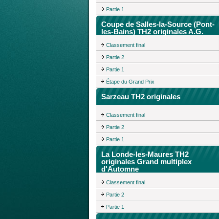
Partie 1
Coupe de Salles-la-Source (Pont-
les-Bains) TH2 originales A.G.
Classement final
Partie 2
Partie 1
Étape du Grand Prix
Sarzeau TH2 originales
Classement final
Partie 2
Partie 1
La Londe-les-Maures TH2
originales Grand multiplex
d'Automne
Classement final
Partie 2
Partie 1