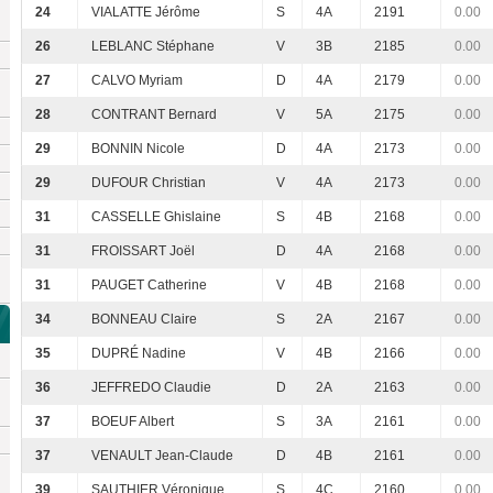
24
VIALATTE Jérôme
S
4A
2191
0.00
26
LEBLANC Stéphane
V
3B
2185
0.00
27
CALVO Myriam
D
4A
2179
0.00
28
CONTRANT Bernard
V
5A
2175
0.00
29
BONNIN Nicole
D
4A
2173
0.00
29
DUFOUR Christian
V
4A
2173
0.00
31
CASSELLE Ghislaine
S
4B
2168
0.00
31
FROISSART Joël
D
4A
2168
0.00
31
PAUGET Catherine
V
4B
2168
0.00
34
BONNEAU Claire
S
2A
2167
0.00
35
DUPRÉ Nadine
V
4B
2166
0.00
36
JEFFREDO Claudie
D
2A
2163
0.00
37
BOEUF Albert
S
3A
2161
0.00
37
VENAULT Jean-Claude
D
4B
2161
0.00
39
SAUTHIER Véronique
S
4C
2160
0.00