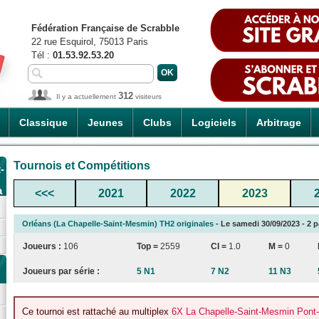
Fédération Française de Scrabble
22 rue Esquirol, 75013 Paris
Tél :
01.53.92.53.20
312
Il y a actuellement
visiteurs
Classique
Jeunes
Clubs
Logiciels
Arbitrage
Tournois et Compétitions
-
a
<<<
2021
2022
2023
Orléans (La Chapelle-Saint-Mesmin) TH2 originales
- Le samedi 30/09/2023 - 2 p
Joueurs :
106
Top =
2559
CI
=
1.0
M =
0
Joueurs par série :
5 N1
7 N2
11 N3
Ce tournoi est rattaché au multiplex
6X La Chapelle-Saint-Mesmin Pont-