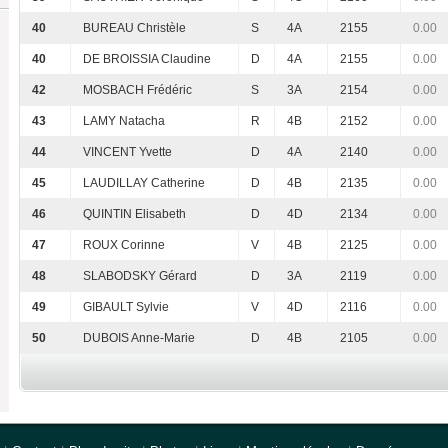
40
BUREAU Christèle
S
4A
2155
0.00
40
DE BROISSIA Claudine
D
4A
2155
0.00
42
MOSBACH Frédéric
S
3A
2154
0.00
43
LAMY Natacha
R
4B
2152
0.00
44
VINCENT Yvette
D
4A
2140
0.00
45
LAUDILLAY Catherine
D
4B
2135
0.00
46
QUINTIN Elisabeth
D
4D
2134
0.00
47
ROUX Corinne
V
4B
2125
0.00
48
SLABODSKY Gérard
D
3A
2119
0.00
49
GIBAULT Sylvie
V
4D
2116
0.00
50
DUBOIS Anne-Marie
D
4B
2105
0.00