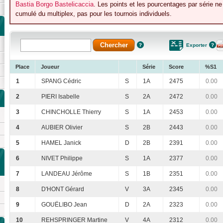
Bastia Borgo Bastelicaccia
. Les points et les pourcentages par série n
cumulé du multiplex, pas pour les tournois individuels.
Exporter
Place
Joueur
Série
Score
%S1
1
SPANG Cédric
S
1A
2475
0.00
2
PIERI Isabelle
S
2A
2472
0.00
3
CHINCHOLLE Thierry
S
1A
2453
0.00
4
AUBIER Olivier
S
2B
2443
0.00
5
HAMEL Janick
D
2B
2391
0.00
6
NIVET Philippe
S
1A
2377
0.00
7
LANDEAU Jérôme
S
1B
2351
0.00
8
D'HONT Gérard
V
3A
2345
0.00
9
GOUËLIBO Jean
D
2A
2323
0.00
10
REHSPRINGER Martine
V
4A
2312
0.00