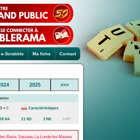
e-Scrabble
Ma fiche
Contact
2024
2025
>>>
arties
Caractéristiques
D =
0
59 N4
21 N5
3 N6
0 N7
les-Bains Sarzeau La Londe-les-Maures