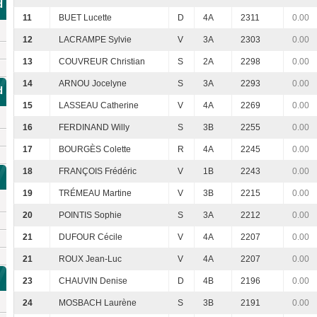
d
11
BUET Lucette
D
4A
2311
0.00
12
LACRAMPE Sylvie
V
3A
2303
0.00
13
COUVREUR Christian
S
2A
2298
0.00
14
ARNOU Jocelyne
S
3A
2293
0.00
d
15
LASSEAU Catherine
V
4A
2269
0.00
16
FERDINAND Willy
S
3B
2255
0.00
17
BOURGÈS Colette
R
4A
2245
0.00
18
FRANÇOIS Frédéric
V
1B
2243
0.00
19
TRÉMEAU Martine
V
3B
2215
0.00
20
POINTIS Sophie
S
3A
2212
0.00
21
DUFOUR Cécile
V
4A
2207
0.00
21
ROUX Jean-Luc
V
4A
2207
0.00
23
CHAUVIN Denise
D
4B
2196
0.00
24
MOSBACH Laurène
S
3B
2191
0.00