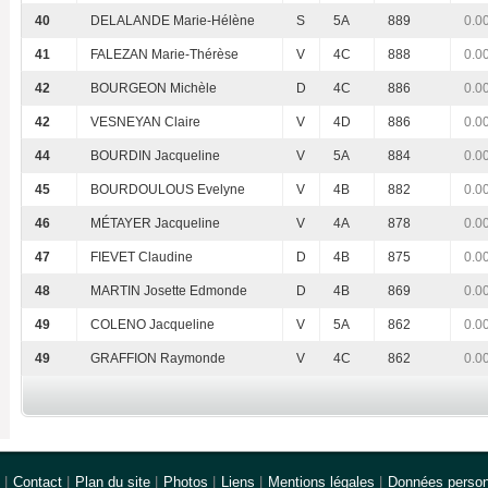
40
DELALANDE Marie-Hélène
S
5A
889
0.0
41
FALEZAN Marie-Thérèse
V
4C
888
0.0
42
BOURGEON Michèle
D
4C
886
0.0
42
VESNEYAN Claire
V
4D
886
0.0
44
BOURDIN Jacqueline
V
5A
884
0.0
45
BOURDOULOUS Evelyne
V
4B
882
0.0
46
MÉTAYER Jacqueline
V
4A
878
0.0
47
FIEVET Claudine
D
4B
875
0.0
48
MARTIN Josette Edmonde
D
4B
869
0.0
49
COLENO Jacqueline
V
5A
862
0.0
49
GRAFFION Raymonde
V
4C
862
0.0
|
Contact
|
Plan du site
|
Photos
|
Liens
|
Mentions légales
|
Données person