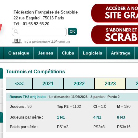
Fédération Française de Scrabble
22 rue Esquirol, 75013 Paris
Tél :
01.53.92.53.20
334
Il y a actuellement
visiteurs
Classique
Jeunes
Clubs
Logiciels
Arbitrage
Tournois et Compétitions
<<<
2021
2022
2023
Rennes TH3 originales
- Le dimanche 11/06/2023 - 3 parties - Partie 2
Joueurs :
90
Top P2 =
1102
CI
=
1.0
M =
180
Joueurs par série :
1 N1
4 N2
8 N3
Poids par série :
PS1=2
PS2=8
PS3=16