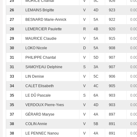
25
MORICE Chantal
V
5C
926
0.0
26
LEMAINS Brigitte
V
4D
923
0.0
27
BESNARD Marie-Annick
V
5A
922
0.0
28
LEMERCIER Paulette
R
4B
920
0.0
29
MAURICE Claudie
V
5A
915
0.0
30
LOKO Nicole
D
5A
908
0.0
31
PHILIPPE Chantal
V
5D
907
0.0
31
SAMOYEAU Delphine
S
3A
907
0.0
33
LIN Denise
V
5C
906
0.0
34
CALET Elisabeth
V
4C
905
0.0
35
LE DÛ Pascale
S
6A
903
0.0
35
VERDOUX Pierre-Yves
V
4D
903
0.0
37
GÉRARD Maryse
V
4A
897
0.0
38
COLIN Annie
V
5B
891
0.0
38
LE PENNEC Nanou
V
4A
891
0.0