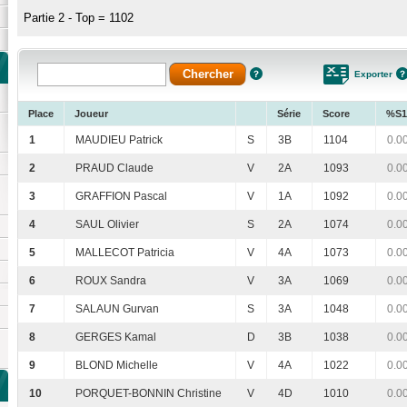
Partie 2 - Top = 1102
Exporter
Place
Joueur
Série
Score
%S1
1
MAUDIEU Patrick
S
3B
1104
0.0
2
PRAUD Claude
V
2A
1093
0.0
3
GRAFFION Pascal
V
1A
1092
0.0
4
SAUL Olivier
S
2A
1074
0.0
5
MALLECOT Patricia
V
4A
1073
0.0
6
ROUX Sandra
V
3A
1069
0.0
7
SALAUN Gurvan
S
3A
1048
0.0
8
GERGES Kamal
D
3B
1038
0.0
9
BLOND Michelle
V
4A
1022
0.0
10
PORQUET-BONNIN Christine
V
4D
1010
0.0