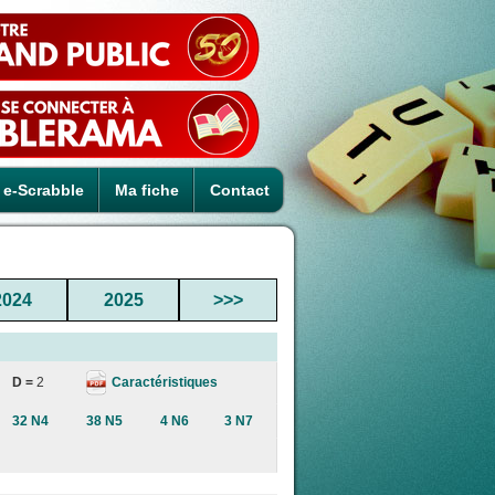
e-Scrabble
Ma fiche
Contact
2024
2025
>>>
Caractéristiques
D =
2
32 N4
38 N5
4 N6
3 N7