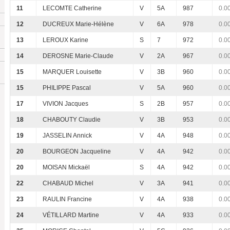
11
LECOMTE Catherine
V
5A
987
0.0
12
DUCREUX Marie-Hélène
V
6A
978
0.0
13
LEROUX Karine
S
7
972
0.0
14
DEROSNE Marie-Claude
V
2A
967
0.0
15
MARQUER Louisette
V
3B
960
0.0
15
PHILIPPE Pascal
V
5A
960
0.0
17
VIVION Jacques
S
2B
957
0.0
18
CHABOUTY Claudie
V
3B
953
0.0
19
JASSELIN Annick
V
4A
948
0.0
20
BOURGEON Jacqueline
V
4A
942
0.0
20
MOISAN Mickaël
S
4A
942
0.0
22
CHABAUD Michel
V
3A
941
0.0
23
RAULIN Francine
V
4A
938
0.0
24
VÉTILLARD Martine
V
4A
933
0.0