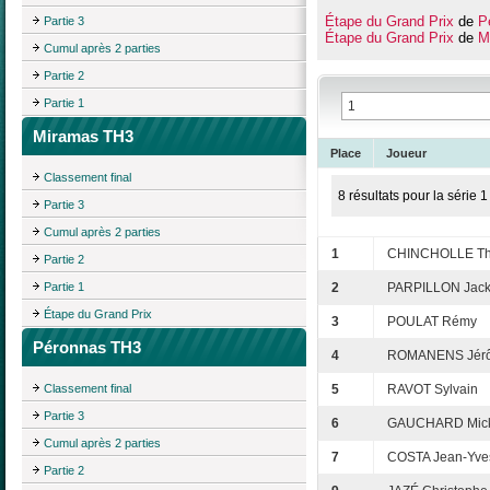
Étape du Grand Prix
de
P
Partie 3
Étape du Grand Prix
de
M
Cumul après 2 parties
Partie 2
Partie 1
Miramas TH3
Place
Joueur
Classement final
8 résultats pour la série 1
Partie 3
Cumul après 2 parties
1
CHINCHOLLE Thi
Partie 2
Partie 1
2
PARPILLON Jack
Étape du Grand Prix
3
POULAT Rémy
Péronnas TH3
4
ROMANENS Jér
Classement final
5
RAVOT Sylvain
Partie 3
6
GAUCHARD Mick
Cumul après 2 parties
7
COSTA Jean-Yve
Partie 2