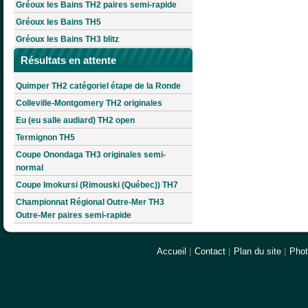
Gréoux les Bains TH2 paires semi-rapide
Gréoux les Bains TH5
Gréoux les Bains TH3 blitz
Résultats en attente
Quimper TH2 catégoriel étape de la Ronde
Colleville-Montgomery TH2 originales
Eu (eu salle audiard) TH2 open
Termignon TH5
Coupe Onondaga TH3 originales semi-
normal
Coupe Imokursi (Rimouski (Québec)) TH7
Championnat Régional Outre-Mer TH3
Outre-Mer paires semi-rapide
Accueil
|
Contact
|
Plan du site
|
Pho