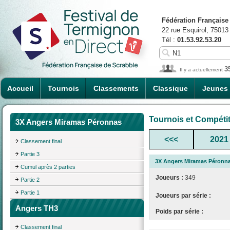
Fédération Française
22 rue Esquirol, 75013
Tél :
01.53.92.53.20
3
Il y a actuellement
Accueil
Tournois
Classements
Classique
Jeunes
Tournois et Compéti
3X Angers Miramas Péronnas
<<<
2021
Classement final
Partie 3
3X Angers Miramas Péronn
Cumul après 2 parties
Joueurs :
349
Partie 2
Partie 1
Joueurs par série :
Angers TH3
Poids par série :
Classement final