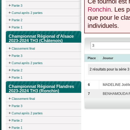
Ce tournoi est 
Partie 3
Ronchin
. Les 
Cumul après 2 parties
que pour le cl
Partie 2
individuels.
Partie 1
Championnat Régional d'Alsace
2023-2024 TH3 (Châtenois)
Classement final
Partie 3
Place
Joueur
Cumul après 2 parties
2 résultats pour la série 3
Partie 2
Partie 1
6
MADELINE Joëll
Championnat Régional Flandres
2023-2024 TH3 (Ronchin)
7
BENHAMOUDA Fr
Classement final
Partie 3
Cumul après 2 parties
Partie 2
Partie 1