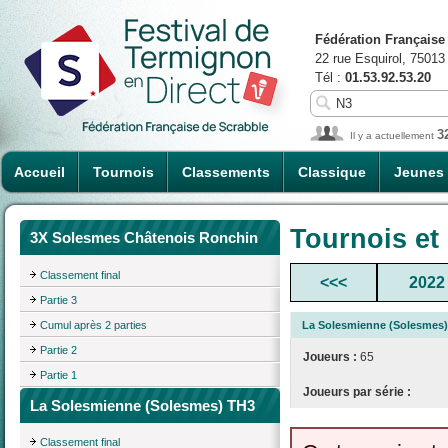
Fédération Française
22 rue Esquirol, 75013
Tél :
01.53.92.53.20
3
Il y a actuellement
Accueil
Tournois
Classements
Classique
Jeunes
Tournois et
3X Solesmes Châtenois Ronchin
Classement final
<<<
2022
Partie 3
Cumul après 2 parties
La Solesmienne (Solesmes
Partie 2
Joueurs :
65
Partie 1
Joueurs par série :
La Solesmienne (Solesmes) TH3
Classement final