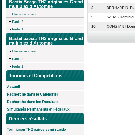
Bastia Borgo TH2 originales Grand
multiplex d'Automne
8
BERNARDINI Fra
Classement final
9
SABAS Dominiq
Partie 2
10
CONSTANT Domi
Partie 1
Bastelicaccia TH2 originales Grand
multiplex d'Automne
Classement final
Partie 2
Partie 1
Tournois et Compétitions
Accueil
Recherche dans le Calendrier
Recherche dans les Résultats
Simultanés Permanents et Fédéraux
Derniers résultats
Termignon TH2 paires semi-rapide