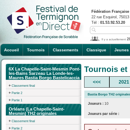
Fédération Française
22 rue Esquirol, 75013
Tél :
01.53.92.53.20
2
Il y a actuellement
Accueil
Tournois
Classements
Classique
Jeunes
Tournois et
6X La Chapelle-Saint-Mesmin Pont-
les-Bains Sarzeau La Londe-les-
Maures Bastia Borgo Bastelicaccia
<<<
2021
Classement final
Partie 2
Bastia Borgo TH2 original
Partie 1
Joueurs :
10
Orléans (La Chapelle-Saint-
Mesmin) TH2 originales
Joueurs par série :
Classement final
Partie 2