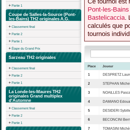
Ce tournoi est 
Partie 1
Pont-les-Bains
Coupe de Salles-la-Source (Pont-
Bastelicaccia
.
les-Bains) TH2 originales A.G.
calculés que p
Classement final
tournois individ
Partie 2
Partie 1
Étape du Grand Prix
Sarzeau TH2 originales
Place
Joueur
Classement final
1
DESPRETZ Laur
Partie 2
Partie 1
2
STEPHAN Miche
La Londe-les-Maures TH2
3
NOAILLES Pasca
originales Grand multiplex
d'Automne
4
DAMIANO Edoua
Classement final
5
DESIDERI Sybill
Partie 2
6
BECONCINI Bern
Partie 1
7
TOMASINI Michè