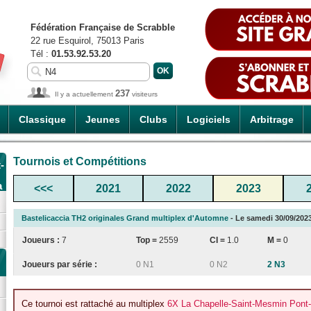
Fédération Française de Scrabble
22 rue Esquirol, 75013 Paris
Tél :
01.53.92.53.20
237
Il y a actuellement
visiteurs
Classique
Jeunes
Clubs
Logiciels
Arbitrage
Tournois et Compétitions
-
a
<<<
2021
2022
2023
Bastelicaccia TH2 originales Grand multiplex d'Automne
- Le samedi 30/09/2023
Joueurs :
7
Top =
2559
CI
=
1.0
M =
0
Joueurs par série :
0 N1
0 N2
2 N3
Ce tournoi est rattaché au multiplex
6X La Chapelle-Saint-Mesmin Pont-