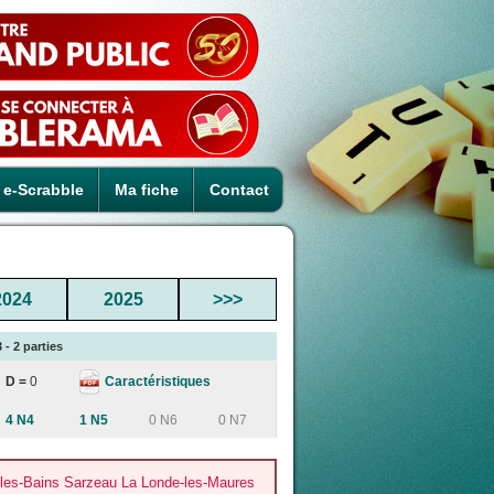
e-Scrabble
Ma fiche
Contact
2024
2025
>>>
 - 2 parties
Caractéristiques
D =
0
4 N4
1 N5
0 N6
0 N7
les-Bains Sarzeau La Londe-les-Maures