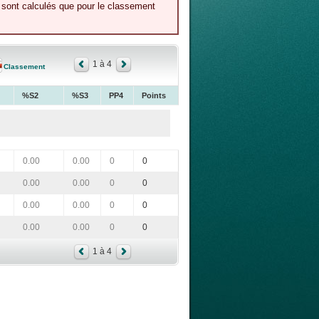
e sont calculés que pour le classement
1 à 4
Classement
%S2
%S3
PP4
Points
0.00
0.00
0
0
0.00
0.00
0
0
0.00
0.00
0
0
0.00
0.00
0
0
1 à 4