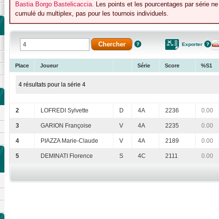
Bastia Borgo Bastelicaccia
. Les points et les pourcentages par série n
cumulé du multiplex, pas pour les tournois individuels.
Exporter
Place
Joueur
Série
Score
%S1
4 résultats pour la série 4
2
LOFREDI Sylvette
D
4A
2236
0.00
3
GARION Françoise
V
4A
2235
0.00
4
PIAZZA Marie-Claude
V
4A
2189
0.00
5
DEMINATI Florence
S
4C
2111
0.00