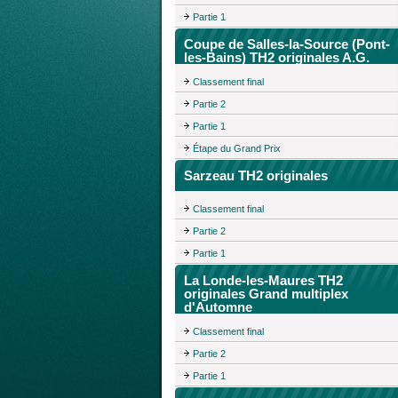
Partie 1
Coupe de Salles-la-Source (Pont-
les-Bains) TH2 originales A.G.
Classement final
Partie 2
Partie 1
Étape du Grand Prix
Sarzeau TH2 originales
Classement final
Partie 2
Partie 1
La Londe-les-Maures TH2
originales Grand multiplex
d'Automne
Classement final
Partie 2
Partie 1