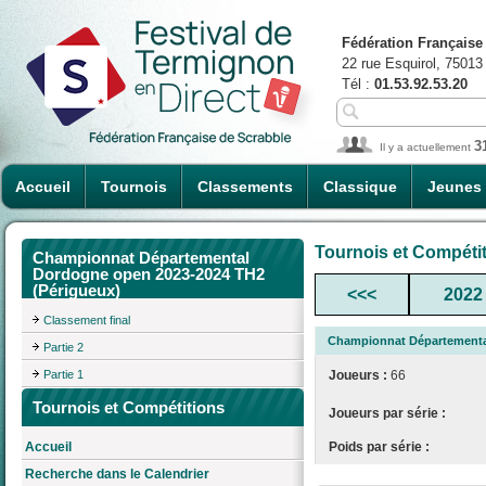
Fédération Française
22 rue Esquirol, 75013
Tél :
01.53.92.53.20
3
Il y a actuellement
Accueil
Tournois
Classements
Classique
Jeunes
Tournois et Compéti
Championnat Départemental
Dordogne open 2023-2024 TH2
(Périgueux)
<<<
2022
Classement final
Championnat Départementa
Partie 2
Partie 1
Joueurs :
66
Tournois et Compétitions
Joueurs par série :
Poids par série :
Accueil
Recherche dans le Calendrier