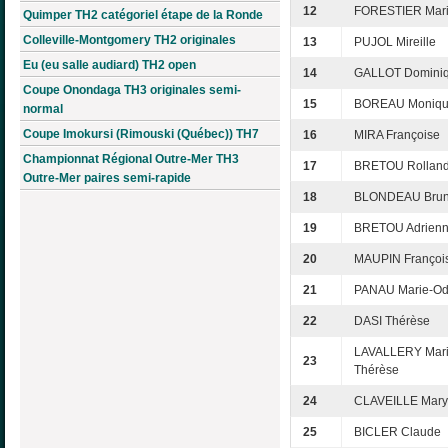
12
FORESTIER Mari
Quimper TH2 catégoriel étape de la Ronde
Colleville-Montgomery TH2 originales
13
PUJOL Mireille
Eu (eu salle audiard) TH2 open
14
GALLOT Domini
Coupe Onondaga TH3 originales semi-
15
BOREAU Moniq
normal
Coupe Imokursi (Rimouski (Québec)) TH7
16
MIRA Françoise
Championnat Régional Outre-Mer TH3
17
BRETOU Rollan
Outre-Mer paires semi-rapide
18
BLONDEAU Bru
19
BRETOU Adrien
20
MAUPIN Françoi
21
PANAU Marie-Od
22
DASI Thérèse
LAVALLERY Mari
23
Thérèse
24
CLAVEILLE Mary
25
BICLER Claude