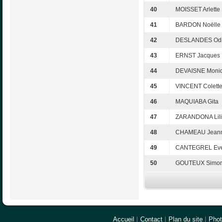
40
MOISSET Arlette
41
BARDON Noëlle
42
DESLANDES Odi
43
ERNST Jacques
44
DEVAISNE Moni
45
VINCENT Colett
46
MAQUIABA Gita
47
ZARANDONA Lil
48
CHAMEAU Jeann
49
CANTEGREL Eve
50
GOUTEUX Simo
Accueil
|
Contact
|
Plan du site
|
Pho