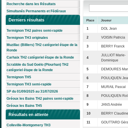
Recherche dans les Résultats
Simultanés Permanents et Fédéraux
Derniers résultats
Place
Joueur
1
DOL Jean
Termignon TH2 paires semi-rapide
2
VOISIN Patricia
Termignon TH3 originales
Muzillac (Billiers) TH2 catégoriel étape de la
3
BERRY Franck
Ronde
JULLIOT Marie-
Carhaix TH2 catégoriel étape de la Ronde
4
Dominique
Scrabble du Sud Goëlo (Plourhan) TH2
5
DEMOURES Mar
catégoriel étape de la Ronde
Termignon TH5
6
POULIQUEN Jean
Termignon TH3 semi-rapide
7
MURAIL Pascal
SP du 01/09/2025 au 31/07/2026
8
POULIQUEN Rol
Gréoux les Bains TH2 paires semi-rapide
9
JANS Andrée
Gréoux les Bains TH5
10
BERRY Claudin
Résultats en attente
11
GOUTTARD Géra
Colleville-Montgomery TH3