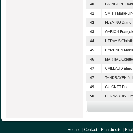
40
GRINGORE Dani
41
SMITH Marie-Lin
42
FLEMING Diane
43
GARION Françoi
44
HERVAIS Christi
45
CAMENEN Marti
46
MARTIAL Colette
47
CAILLAUD Eline
47
TANDRAYEN Jul
49
GUIGNET Eric
50
BERNARDINI Fra
Accueil
|
Contact
|
Plan du site
|
Pho