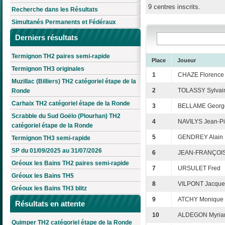
9 centres inscrits.
Recherche dans les Résultats
Simultanés Permanents et Fédéraux
Derniers résultats
Termignon TH2 paires semi-rapide
Place
Joueur
Termignon TH3 originales
1
CHAZE Florence
Muzillac (Billiers) TH2 catégoriel étape de la
2
TOLASSY Sylvai
Ronde
Carhaix TH2 catégoriel étape de la Ronde
3
BELLAME Georg
Scrabble du Sud Goëlo (Plourhan) TH2
4
NAVILYS Jean-Pi
catégoriel étape de la Ronde
5
GENDREY Alain
Termignon TH3 semi-rapide
SP du 01/09/2025 au 31/07/2026
6
JEAN-FRANÇOIS
Gréoux les Bains TH2 paires semi-rapide
7
URSULET Fred
Gréoux les Bains TH5
8
VILPONT Jacque
Gréoux les Bains TH3 blitz
9
ATCHY Monique
Résultats en attente
10
ALDEGON Myri
Quimper TH2 catégoriel étape de la Ronde