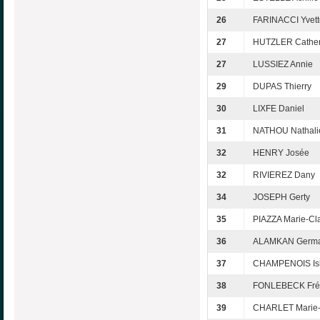
26
FARINACCI Yvett
27
HUTZLER Cather
27
LUSSIEZ Annie
29
DUPAS Thierry
30
LIXFE Daniel
31
NATHOU Nathali
32
HENRY Josée
32
RIVIEREZ Dany
34
JOSEPH Gerty
35
PIAZZA Marie-Cl
36
ALAMKAN Germa
37
CHAMPENOIS Is
38
FONLEBECK Fré
39
CHARLET Marie-