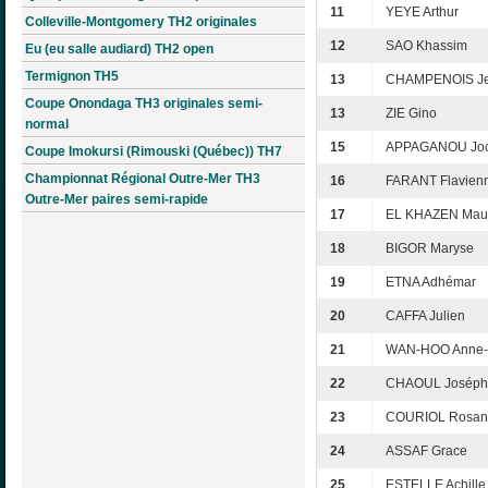
11
YEYE Arthur
Colleville-Montgomery TH2 originales
12
SAO Khassim
Eu (eu salle audiard) TH2 open
Termignon TH5
13
CHAMPENOIS Je
Coupe Onondaga TH3 originales semi-
13
ZIE Gino
normal
15
APPAGANOU Joc
Coupe Imokursi (Rimouski (Québec)) TH7
Championnat Régional Outre-Mer TH3
16
FARANT Flavien
Outre-Mer paires semi-rapide
17
EL KHAZEN Mau
18
BIGOR Maryse
19
ETNA Adhémar
20
CAFFA Julien
21
WAN-HOO Anne-
22
CHAOUL Joséph
23
COURIOL Rosan
24
ASSAF Grace
25
ESTELLE Achille