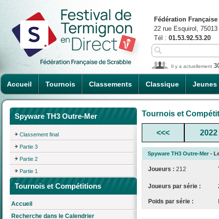
Fédération Française
22 rue Esquirol, 75013
Tél :
01.53.92.53.20
3
Il y a actuellement
Accueil
Tournois
Classements
Classique
Jeunes
Tournois et Compéti
Spyware TH3 Outre-Mer
<<<
2022
Classement final
Partie 3
Spyware TH3 Outre-Mer
- L
Partie 2
Joueurs :
212
Partie 1
Tournois et Compétitions
Joueurs par série :
Poids par série :
Accueil
Recherche dans le Calendrier