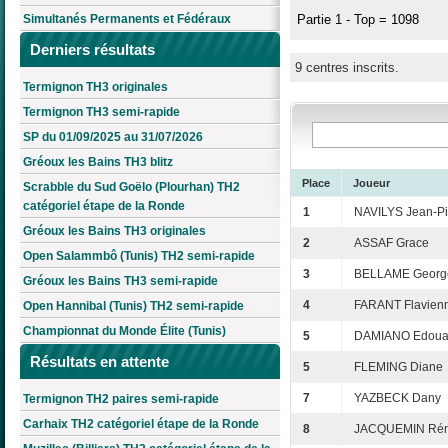
Simultanés Permanents et Fédéraux
Partie 1 - Top = 1098
Derniers résultats
9 centres inscrits.
Termignon TH3 originales
Termignon TH3 semi-rapide
SP du 01/09/2025 au 31/07/2026
Gréoux les Bains TH3 blitz
Place
Joueur
Scrabble du Sud Goëlo (Plourhan) TH2
catégoriel étape de la Ronde
1
NAVILYS Jean-Pi
Gréoux les Bains TH3 originales
2
ASSAF Grace
Open Salammbô (Tunis) TH2 semi-rapide
3
BELLAME Georg
Gréoux les Bains TH3 semi-rapide
4
FARANT Flavien
Open Hannibal (Tunis) TH2 semi-rapide
Championnat du Monde Élite (Tunis)
5
DAMIANO Edoua
Résultats en attente
5
FLEMING Diane
7
YAZBECK Dany
Termignon TH2 paires semi-rapide
Carhaix TH2 catégoriel étape de la Ronde
8
JACQUEMIN Ré