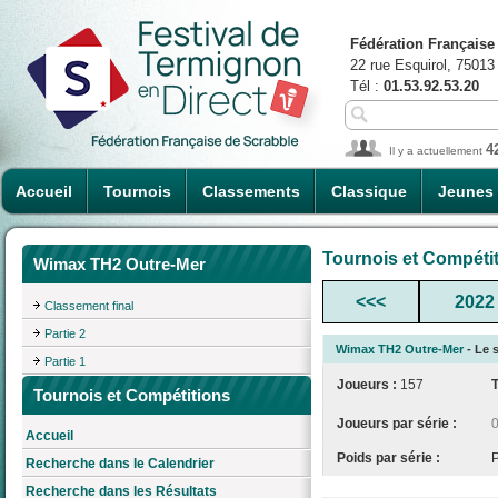
Fédération Française
22 rue Esquirol, 75013
Tél :
01.53.92.53.20
4
Il y a actuellement
Accueil
Tournois
Classements
Classique
Jeunes
Tournois et Compéti
Wimax TH2 Outre-Mer
<<<
2022
Classement final
Partie 2
Wimax TH2 Outre-Mer
- Le s
Partie 1
Joueurs :
157
Tournois et Compétitions
Joueurs par série :
Accueil
Poids par série :
Recherche dans le Calendrier
Recherche dans les Résultats