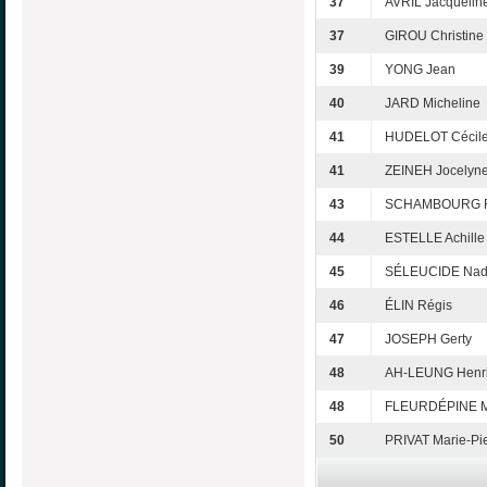
37
AVRIL Jacquelin
37
GIROU Christine
39
YONG Jean
40
JARD Micheline
41
HUDELOT Cécil
41
ZEINEH Jocelyn
43
SCHAMBOURG R
44
ESTELLE Achille
45
SÉLEUCIDE Nad
46
ÉLIN Régis
47
JOSEPH Gerty
48
AH-LEUNG Henr
48
FLEURDÉPINE M
50
PRIVAT Marie-Pi