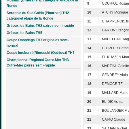
Muzillac (Billiers) TH2 catégoriel étape de la
9
COURIOL Rosan
Ronde
10
ATCHY Monique
Scrabble du Sud Goëlo (Plourhan) TH2
catégoriel étape de la Ronde
11
CHAMPENOIS Is
Gréoux les Bains TH2 paires semi-rapide
12
GARION Françoi
Gréoux les Bains TH5
13
MADELEINE Ang
Coupe Onondaga TH3 originales semi-
normal
14
HUTZLER Cather
Coupe Imokursi (Rimouski (Québec)) TH7
15
EL KHAZEN Mau
Championnat Régional Outre-Mer TH3
Outre-Mer paires semi-rapide
16
MARTIAL Colette
17
GENDREY Alain
18
DEMOCRITE Luc
19
MALLARD Marie-
20
EL-DIK Asma
21
BOULANGER Fr
21
CAIRO Claude
23
SADJAN Michel