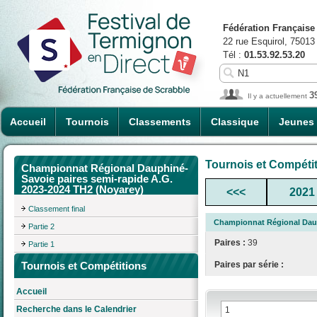
Fédération Française
22 rue Esquirol, 75013
Tél :
01.53.92.53.20
3
Il y a actuellement
Accueil
Tournois
Classements
Classique
Jeunes
Tournois et Compéti
Championnat Régional Dauphiné-
Savoie paires semi-rapide A.G.
2023-2024 TH2 (Noyarey)
<<<
2021
Classement final
Championnat Régional Daup
Partie 2
Paires :
39
Partie 1
Tournois et Compétitions
Paires par série :
Accueil
Recherche dans le Calendrier