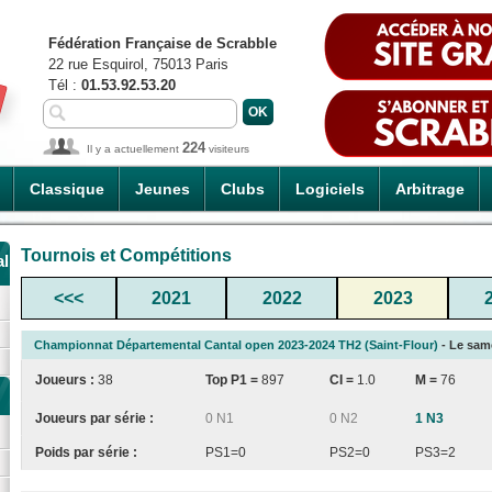
Fédération Française de Scrabble
22 rue Esquirol, 75013 Paris
Tél :
01.53.92.53.20
224
Il y a actuellement
visiteurs
Classique
Jeunes
Clubs
Logiciels
Arbitrage
Tournois et Compétitions
al
<<<
2021
2022
2023
Championnat Départemental Cantal open 2023-2024 TH2 (Saint-Flour)
- Le same
Joueurs :
38
Top P1 =
897
CI
=
1.0
M =
76
Joueurs par série :
0 N1
0 N2
1 N3
Poids par série :
PS1=0
PS2=0
PS3=2