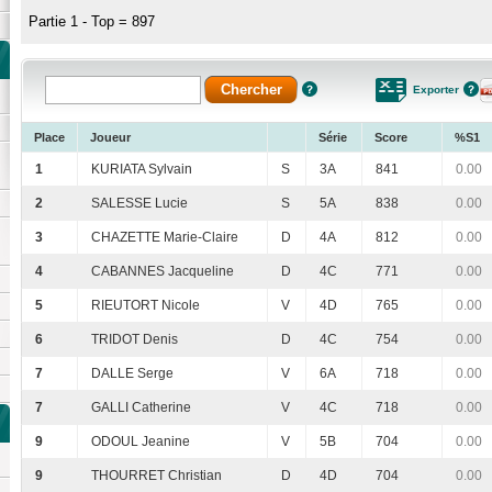
Partie 1 - Top = 897
Exporter
Place
Joueur
Série
Score
%S1
1
KURIATA Sylvain
S
3A
841
0.00
2
SALESSE Lucie
S
5A
838
0.00
3
CHAZETTE Marie-Claire
D
4A
812
0.00
4
CABANNES Jacqueline
D
4C
771
0.00
5
RIEUTORT Nicole
V
4D
765
0.00
6
TRIDOT Denis
D
4C
754
0.00
7
DALLE Serge
V
6A
718
0.00
7
GALLI Catherine
V
4C
718
0.00
9
ODOUL Jeanine
V
5B
704
0.00
9
THOURRET Christian
D
4D
704
0.00