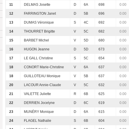
11
DELMAS Josette
D
6A
698
0.00
12
FARRINGTON Janet
D
5B
696
0.00
13
DUMAS Véronique
S
4C
692
0.00
14
THOURRET Brigitte
V
5C
682
0.00
15
BARBET Michel
V
5D
680
0.00
16
HUGON Jeanne
D
5D
673
0.00
17
LE GALL Christine
S
5C
654
0.00
18
CONORT Marie-Christine
V
6A
637
0.00
18
GUILLOTEAU Monique
V
5B
637
0.00
20
LACOUR Annie-Claude
V
5C
632
0.00
21
VALETTE Juliette
R
6B
625
0.00
22
DERRIEN Jocelyne
D
6C
619
0.00
23
MUNÉRY Monique
D
6A
615
0.00
24
FLAGEL Nathalie
S
6B
604
0.00