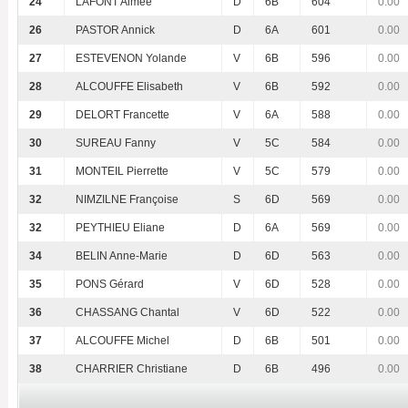
24
LAFONT Aimée
D
6B
604
0.00
26
PASTOR Annick
D
6A
601
0.00
27
ESTEVENON Yolande
V
6B
596
0.00
28
ALCOUFFE Elisabeth
V
6B
592
0.00
29
DELORT Francette
V
6A
588
0.00
30
SUREAU Fanny
V
5C
584
0.00
31
MONTEIL Pierrette
V
5C
579
0.00
32
NIMZILNE Françoise
S
6D
569
0.00
32
PEYTHIEU Eliane
D
6A
569
0.00
34
BELIN Anne-Marie
D
6D
563
0.00
35
PONS Gérard
V
6D
528
0.00
36
CHASSANG Chantal
V
6D
522
0.00
37
ALCOUFFE Michel
D
6B
501
0.00
38
CHARRIER Christiane
D
6B
496
0.00