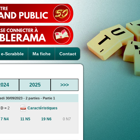
e-Scrabble
Ma fiche
Contact
2024
2025
>>>
di 30/09/2023 - 2 parties - Partie 1
Caractéristiques
D =
2
7 N4
11 N5
19 N6
0 N7