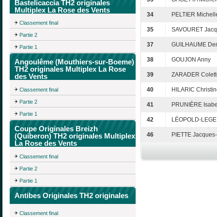
Bastelicaccia TH2 originales
Multiplex La Rose des Vents
34
PELTIER Michell
Classement final
35
SAVOURET Jacq
Partie 2
37
GUILHAUME Den
Partie 1
38
GOUJON Anny
Angoulême (Mouthiers-sur-Boeme)
TH2 originales Multiplex La Rose
39
ZARADER Colett
des Vents
40
HILARIC Christi
Classement final
Partie 2
41
PRUNIÈRE Isabe
Partie 1
42
LÉOPOLD-LEGE
Coupe Originales Breizh
46
PIETTE Jacques-
(Quiberon) TH2 originales Multiplex
La Rose des Vents
Classement final
Partie 2
Partie 1
Antibes Originales TH2 originales
Classement final