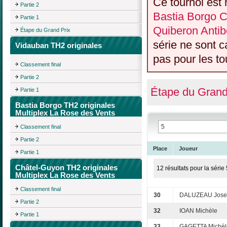
Ce tournoi est 
Partie 2
Bastia Borgo C
Partie 1
Quiberon Antib
Étape du Grand Prix
série ne sont 
Vidauban TH2 originales
pas pour les to
Classement final
Partie 2
Étape du Grand
Partie 1
Bastia Borgo TH2 originales
Multiplex La Rose des Vents
Classement final
Partie 2
Place
Joueur
Partie 1
Châtel-Guyon TH2 originales
12 résultats pour la série 
Multiplex La Rose des Vents
Classement final
30
DALUZEAU Joset
Partie 2
32
IOAN Michèle
Partie 1
33
GAGETTA Michèl