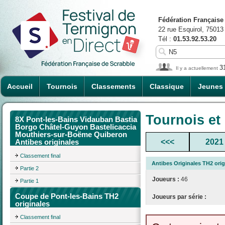
Fédération Française
22 rue Esquirol, 75013
Tél :
01.53.92.53.20
3
Il y a actuellement
Accueil
Tournois
Classements
Classique
Jeunes
Tournois et
8X Pont-les-Bains Vidauban Bastia
Borgo Châtel-Guyon Bastelicaccia
Mouthiers-sur-Boëme Quiberon
<<<
2021
Antibes originales
Classement final
Antibes Originales TH2 orig
Partie 2
Joueurs :
46
Partie 1
Coupe de Pont-les-Bains TH2
Joueurs par série :
originales
Classement final