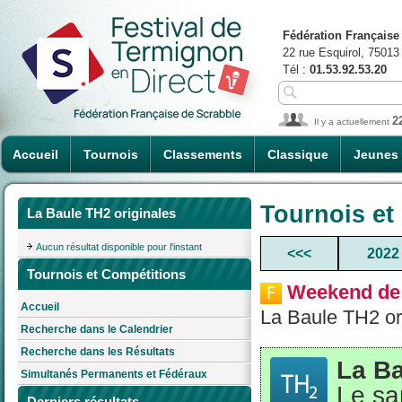
Fédération Française
22 rue Esquirol, 75013
Tél :
01.53.92.53.20
2
Il y a actuellement
Accueil
Tournois
Classements
Classique
Jeunes
Tournois et
La Baule TH2 originales
Aucun résultat disponible pour l'instant
<<<
2022
Tournois et Compétitions
Weekend de
Accueil
La Baule TH2 or
Recherche dans le Calendrier
Recherche dans les Résultats
La Ba
Simultanés Permanents et Fédéraux
Le sa
Derniers résultats