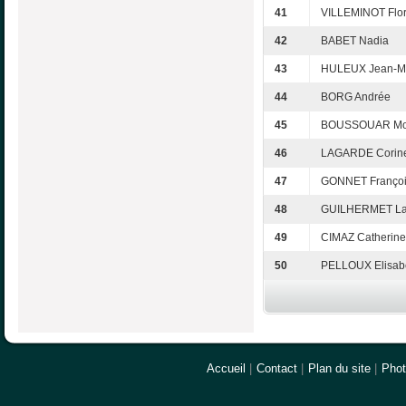
41
VILLEMINOT Flo
42
BABET Nadia
43
HULEUX Jean-M
44
BORG Andrée
45
BOUSSOUAR Mo
46
LAGARDE Corin
47
GONNET Franço
48
GUILHERMET Laë
49
CIMAZ Catherine
50
PELLOUX Elisab
Accueil
|
Contact
|
Plan du site
|
Pho