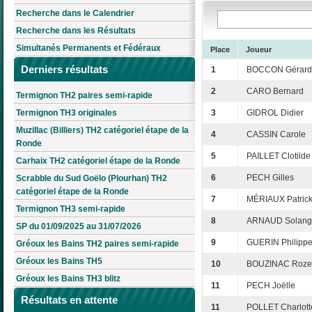
Recherche dans le Calendrier
Recherche dans les Résultats
Simultanés Permanents et Fédéraux
Place
Joueur
Derniers résultats
1
BOCCON Gérard
2
CARO Bernard
Termignon TH2 paires semi-rapide
Termignon TH3 originales
3
GIDROL Didier
Muzillac (Billiers) TH2 catégoriel étape de la
4
CASSIN Carole
Ronde
5
PAILLET Clotilde
Carhaix TH2 catégoriel étape de la Ronde
6
PECH Gilles
Scrabble du Sud Goëlo (Plourhan) TH2
catégoriel étape de la Ronde
7
MÉRIAUX Patric
Termignon TH3 semi-rapide
8
ARNAUD Solang
SP du 01/09/2025 au 31/07/2026
9
GUERIN Philipp
Gréoux les Bains TH2 paires semi-rapide
Gréoux les Bains TH5
10
BOUZINAC Roze
Gréoux les Bains TH3 blitz
11
PECH Joëlle
Résultats en attente
11
POLLET Charlott