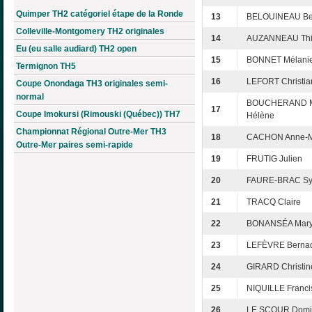
Quimper TH2 catégoriel étape de la Ronde
13
BELOUINEAU Be
Colleville-Montgomery TH2 originales
14
AUZANNEAU Thi
Eu (eu salle audiard) TH2 open
15
BONNET Mélani
Termignon TH5
16
LEFORT Christia
Coupe Onondaga TH3 originales semi-
normal
BOUCHERAND M
17
Coupe Imokursi (Rimouski (Québec)) TH7
Hélène
Championnat Régional Outre-Mer TH3
18
CACHON Anne-M
Outre-Mer paires semi-rapide
19
FRUTIG Julien
20
FAURE-BRAC Syl
21
TRACQ Claire
22
BONANSÉA Mar
23
LEFÈVRE Bernad
24
GIRARD Christin
25
NIQUILLE Franci
26
LE SCOUR Domi