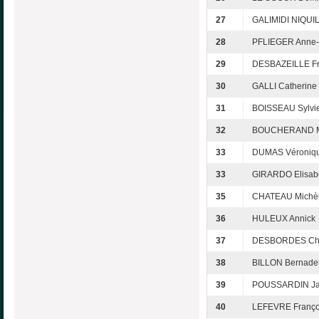
27
GALIMIDI NIQUIL
28
PFLIEGER Anne-
29
DESBAZEILLE Fr
30
GALLI Catherine
31
BOISSEAU Sylvi
32
BOUCHERAND M
33
DUMAS Véroniq
33
GIRARDO Elisab
35
CHATEAU Michè
36
HULEUX Annick
37
DESBORDES Chr
38
BILLON Bernadet
39
POUSSARDIN Ja
40
LEFEVRE Franço