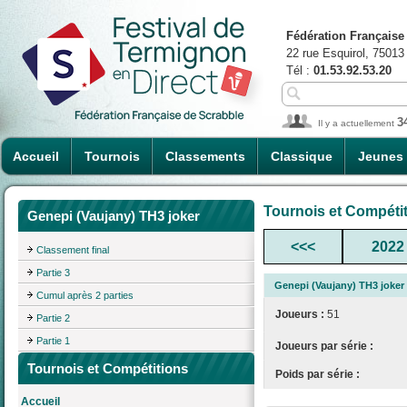
Fédération Française
22 rue Esquirol, 75013
Tél :
01.53.92.53.20
3
Il y a actuellement
Accueil
Tournois
Classements
Classique
Jeunes
Tournois et Compéti
Genepi (Vaujany) TH3 joker
<<<
2022
Classement final
Partie 3
Genepi (Vaujany) TH3 joker
Cumul après 2 parties
Joueurs :
51
Partie 2
Partie 1
Joueurs par série :
Tournois et Compétitions
Poids par série :
Accueil