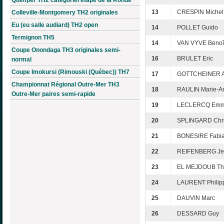
13
CRESPIN Michel
Colleville-Montgomery TH2 originales
Eu (eu salle audiard) TH2 open
14
POLLET Guido
Termignon TH5
14
VAN VYVE Benoî
Coupe Onondaga TH3 originales semi-
16
BRULET Eric
normal
Coupe Imokursi (Rimouski (Québec)) TH7
17
GOTTCHEINER A
Championnat Régional Outre-Mer TH3
18
RAULIN Marie-A
Outre-Mer paires semi-rapide
19
LECLERCQ Emm
20
SPLINGARD Chri
21
BONESIRE Fabi
22
REIFENBERG Je
23
EL MEJDOUB Th
24
LAURENT Philip
25
DAUVIN Marc
26
DESSARD Guy