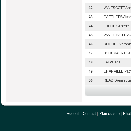
42
VANESCOTE Ann
43
GAETHOFS Aim
44
FRITTE Gilberte
45
VANEETVELD Al
46
ROCHEZ Véroni
47
BOUCKAERT Sa
48
LAI Valeria
49
GRANVILLE Patri
50
READ Dominiqu
Accueil
|
Contact
|
Plan du site
|
Pho