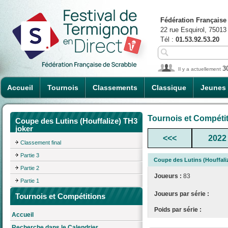
Fédération Française
22 rue Esquirol, 75013
Tél :
01.53.92.53.20
3
Il y a actuellement
Accueil
Tournois
Classements
Classique
Jeunes
Tournois et Compéti
Coupe des Lutins (Houffalize) TH3
joker
<<<
2022
Classement final
Partie 3
Coupe des Lutins (Houffali
Partie 2
Joueurs :
83
Partie 1
Joueurs par série :
Tournois et Compétitions
Poids par série :
Accueil
Recherche dans le Calendrier