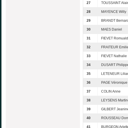
27
TOUSSAINT Alai
28
MAYENCE Willy
29
BRANDT Bernar
30
MAES Daniel
31
FIEVET Romuald
32
FRAITEUR Emili
33
FIEVET Nathalie
34
DUSART Philipp
35
LETENEUR Lilia
36
PAGE Véronique
37
COLIN Anne
38
LEYSENS Martin
39
GILBERT Jeanin
40
ROUSSEAU Dom
41
BURGEON Arlett