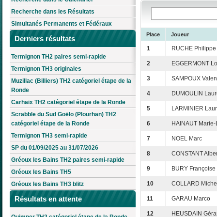
Recherche dans les Résultats
Simultanés Permanents et Fédéraux
Place
Joueur
Derniers résultats
1
RUCHE Philippe
Termignon TH2 paires semi-rapide
2
EGGERMONT Lo
Termignon TH3 originales
3
SAMPOUX Valent
Muzillac (Billiers) TH2 catégoriel étape de la
Ronde
4
DUMOULIN Laur
Carhaix TH2 catégoriel étape de la Ronde
5
LARMINIER Laur
Scrabble du Sud Goëlo (Plourhan) TH2
catégoriel étape de la Ronde
6
HAINAUT Marie-
Termignon TH3 semi-rapide
7
NOEL Marc
SP du 01/09/2025 au 31/07/2026
8
CONSTANT Alber
Gréoux les Bains TH2 paires semi-rapide
9
BURY Françoise
Gréoux les Bains TH5
10
COLLARD Miche
Gréoux les Bains TH3 blitz
Résultats en attente
11
GARAU Marco
12
HEUSDAIN Géra
Quimper TH2 catégoriel étape de la Ronde