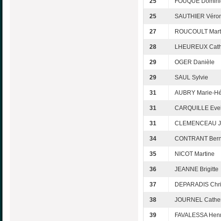
25
FOUQUE Domini
25
SAUTHIER Véro
27
ROUCOULT Mart
28
LHEUREUX Cath
29
OGER Danièle
29
SAUL Sylvie
31
AUBRY Marie-Hé
31
CARQUILLE Evel
31
CLEMENCEAU Je
34
CONTRANT Bern
35
NICOT Martine
36
JEANNE Brigitte
37
DEPARADIS Chri
38
JOURNEL Cather
39
FAVALESSA Henri