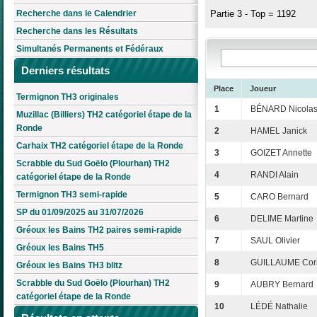
Recherche dans le Calendrier
Partie 3 - Top = 1192
Recherche dans les Résultats
Simultanés Permanents et Fédéraux
Derniers résultats
Place
Joueur
Termignon TH3 originales
1
BÉNARD Nicola
Muzillac (Billiers) TH2 catégoriel étape de la
Ronde
2
HAMEL Janick
Carhaix TH2 catégoriel étape de la Ronde
3
GOIZET Annette
Scrabble du Sud Goëlo (Plourhan) TH2
4
RANDI Alain
catégoriel étape de la Ronde
Termignon TH3 semi-rapide
5
CARO Bernard
SP du 01/09/2025 au 31/07/2026
6
DELIME Martine
Gréoux les Bains TH2 paires semi-rapide
7
SAUL Olivier
Gréoux les Bains TH5
8
GUILLAUME Cor
Gréoux les Bains TH3 blitz
Scrabble du Sud Goëlo (Plourhan) TH2
9
AUBRY Bernard
catégoriel étape de la Ronde
10
LÉDÉ Nathalie