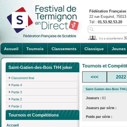
Fédération Française
22 rue Esquirol, 75013
Tél :
01.53.92.53.20
3
Il y a actuellement
Accueil
Tournois
Classements
Classique
Jeunes
Tournois et Compéti
Saint-Gatien-des-Bois TH4 joker
<<<
2022
Classement final
Partie 4
Saint-Gatien-des-Bois TH4 
Partie 3
Joueurs :
61
Partie 2
Partie 1
Joueurs par série :
Tournois et Compétitions
Poids par série :
Accueil