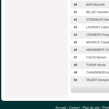
40
BAIX Marcelle
41
BILLIET Danielle
42
STORDEUR Patri
43
LAURENT Cather
44
CREMERS Franç
45
MAURICE Claud
46
HENNEBERT Chri
47
CALVO Myriam
48
TURIAF Nicole
49
CHANDEBOIS Ad
50
TALBOT Domyni
Accueil
|
Contact
|
Plan du site
|
Pho