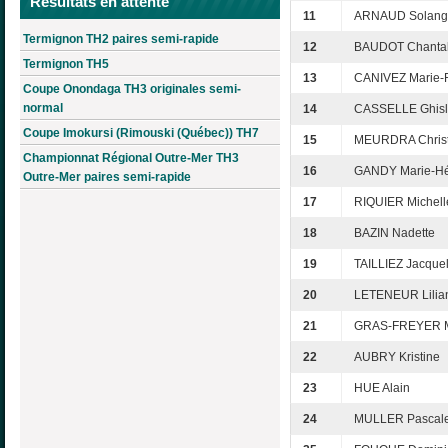
Résultats en attente
11
ARNAUD Solang
Termignon TH2 paires semi-rapide
12
BAUDOT Chanta
Termignon TH5
13
CANIVEZ Marie-F
Coupe Onondaga TH3 originales semi-
normal
14
CASSELLE Ghisl
Coupe Imokursi (Rimouski (Québec)) TH7
15
MEURDRA Christ
Championnat Régional Outre-Mer TH3
16
GANDY Marie-H
Outre-Mer paires semi-rapide
17
RIQUIER Michell
18
BAZIN Nadette
19
TAILLIEZ Jacque
20
LETENEUR Lilia
21
GRAS-FREYER 
22
AUBRY Kristine
23
HUE Alain
24
MULLER Pascal