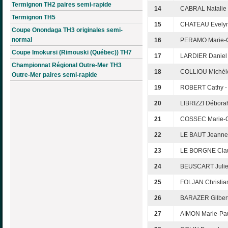
Termignon TH2 paires semi-rapide
14
CABRAL Natalie
Termignon TH5
15
CHATEAU Evelyn
Coupe Onondaga TH3 originales semi-
normal
16
PERAMO Marie-C
Coupe Imokursi (Rimouski (Québec)) TH7
17
LARDIER Daniel 
Championnat Régional Outre-Mer TH3
18
COLLIOU Michè
Outre-Mer paires semi-rapide
19
ROBERT Cathy -
20
LIBRIZZI Débora
21
COSSEC Marie-Cl
22
LE BAUT Jeanne
23
LE BORGNE Clau
24
BEUSCART Juliet
25
FOLJAN Christia
26
BARAZER Gilber
27
AIMON Marie-Pau