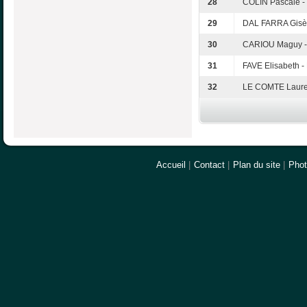
28
COLIN Pascale -
29
DAL FARRA Gisè
30
CARIOU Maguy -
31
FAVE Elisabeth 
32
LE COMTE Laure
Accueil
|
Contact
|
Plan du site
|
Pho