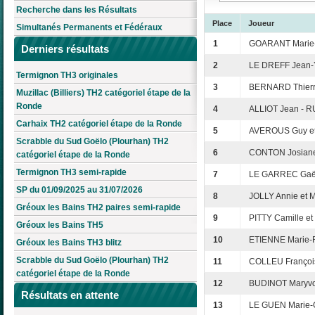
Recherche dans les Résultats
Place
Joueur
Simultanés Permanents et Fédéraux
1
GOARANT Marie-
Derniers résultats
2
LE DREFF Jean-Y
Termignon TH3 originales
3
BERNARD Thierr
Muzillac (Billiers) TH2 catégoriel étape de la
Ronde
4
ALLIOT Jean - 
Carhaix TH2 catégoriel étape de la Ronde
5
AVEROUS Guy et
Scrabble du Sud Goëlo (Plourhan) TH2
6
CONTON Josiane
catégoriel étape de la Ronde
Termignon TH3 semi-rapide
7
LE GARREC Gaël
SP du 01/09/2025 au 31/07/2026
8
JOLLY Annie et M
Gréoux les Bains TH2 paires semi-rapide
9
PITTY Camille et
Gréoux les Bains TH5
10
ETIENNE Marie-R
Gréoux les Bains TH3 blitz
Scrabble du Sud Goëlo (Plourhan) TH2
11
COLLEU François
catégoriel étape de la Ronde
12
BUDINOT Maryv
Résultats en attente
13
LE GUEN Marie-C