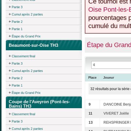
Ce tournoi est 
Partie 3
Oise Pont-les
Cumul après 2 parties
pourcentages p
Partie 2
cumulé du multi
Partie 1
Étape du Grand Prix
Étape du Grand
Beaumont-sur-Oise TH3
Classement final
Partie 3
Cumul après 2 parties
Place
Joueur
Partie 2
Partie 1
32 résultats pour la série 
Étape du Grand Prix
Coupe de l'Aveyron (Pont-les-
9
DANCOINE Benj
Bains) TH3
11
VIVERET Joëlle
Classement final
Partie 3
13
REHSPRINGER M
Cumul après 2 parties