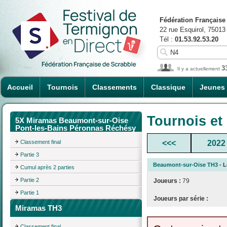
Fédération Française
22 rue Esquirol, 75013
Tél :
01.53.92.53.20
3
Il y a actuellement
Accueil
Tournois
Classements
Classique
Jeunes
Tournois et
5X Miramas Beaumont-sur-Oise
Pont-les-Bains Péronnas Réchésy
Classement final
<<<
2022
Partie 3
Beaumont-sur-Oise TH3
- L
Cumul après 2 parties
Partie 2
Joueurs :
79
Partie 1
Joueurs par série :
Miramas TH3
Classement final