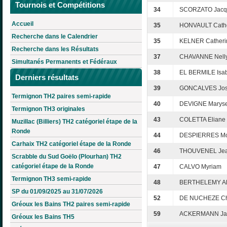
Tournois et Compétitions
34
SCORZATO Jacq
Accueil
35
HONVAULT Cath
Recherche dans le Calendrier
35
KELNER Catheri
Recherche dans les Résultats
37
CHAVANNE Nell
Simultanés Permanents et Fédéraux
38
EL BERMILE Isab
Derniers résultats
39
GONCALVES Jo
Termignon TH2 paires semi-rapide
40
DEVIGNE Marys
Termignon TH3 originales
43
COLETTA Eliane
Muzillac (Billiers) TH2 catégoriel étape de la
Ronde
44
DESPIERRES Mo
Carhaix TH2 catégoriel étape de la Ronde
46
THOUVENEL Jea
Scrabble du Sud Goëlo (Plourhan) TH2
catégoriel étape de la Ronde
47
CALVO Myriam
Termignon TH3 semi-rapide
48
BERTHELEMY Al
SP du 01/09/2025 au 31/07/2026
52
DE NUCHEZE Ch
Gréoux les Bains TH2 paires semi-rapide
59
ACKERMANN Ja
Gréoux les Bains TH5