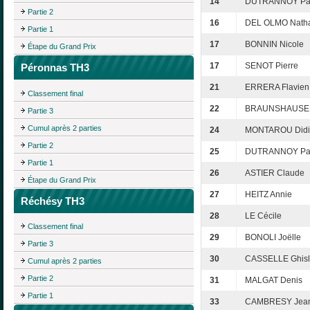
14
DUTRANNOY Pa
Partie 2
16
DEL OLMO Natha
Partie 1
17
BONNIN Nicole
Étape du Grand Prix
17
SENOT Pierre
Péronnas TH3
21
ERRERA Flavien
Classement final
22
BRAUNSHAUSEN 
Partie 3
Cumul après 2 parties
24
MONTAROU Didi
Partie 2
25
DUTRANNOY Pa
Partie 1
26
ASTIER Claude
Étape du Grand Prix
27
HEITZ Annie
Réchésy TH3
28
LE Cécile
Classement final
29
BONOLI Joëlle
Partie 3
30
CASSELLE Ghisl
Cumul après 2 parties
Partie 2
31
MALGAT Denis
Partie 1
33
CAMBRESY Jean-