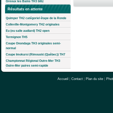
Gréoux les Bains TH3 blitz
Résultats en attente
Quimper TH2 catégoriel étape de la Ronde
Colleville-Montgomery TH2 originales
Eu (eu salle audiard) TH2 open
Termignon TH5
Coupe Onondaga TH3 originales semi-
normal
Coupe Imokursi (Rimouski (Québec)) TH7
Championnat Régional Outre-Mer TH3
Outre-Mer paires semi-rapide
Accueil
|
Contact
|
Plan du site
|
Pho