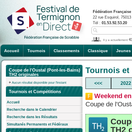
Fédération Française
22 rue Esquirol, 75013
Tél :
01.53.92.53.20
4
Il y a actuellement
Accueil
Tournois
Classements
Classique
Jeunes
Tournois et
Coupe de l'Oustal (Pont-les-Bains)
TH2 originales
Aucun résultat disponible pour l'instant
<<<
2022
Tournois et Compétitions
Weekend en
Accueil
Coupe de l'Oust
Recherche dans le Calendrier
Recherche dans les Résultats
Coupe
Simultanés Permanents et Fédéraux
TH2 o