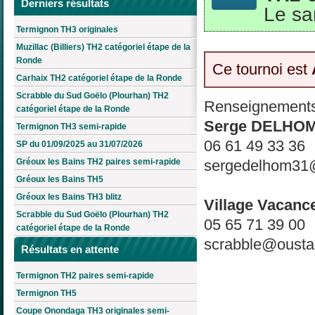
Derniers résultats
Le sa
Termignon TH3 originales
Muzillac (Billiers) TH2 catégoriel étape de la
Ronde
Ce tournoi est
Carhaix TH2 catégoriel étape de la Ronde
Scrabble du Sud Goëlo (Plourhan) TH2
Renseignements
catégoriel étape de la Ronde
Serge DELHO
Termignon TH3 semi-rapide
06 61 49 33 36
SP du 01/09/2025 au 31/07/2026
sergedelhom31
Gréoux les Bains TH2 paires semi-rapide
Gréoux les Bains TH5
Gréoux les Bains TH3 blitz
Village Vacance
Scrabble du Sud Goëlo (Plourhan) TH2
05 65 71 39 00
catégoriel étape de la Ronde
scrabble@oustal
Résultats en attente
Termignon TH2 paires semi-rapide
Termignon TH5
Coupe Onondaga TH3 originales semi-