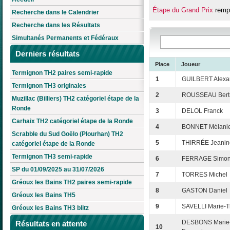
Étape du Grand Prix
remp
Recherche dans le Calendrier
Recherche dans les Résultats
Simultanés Permanents et Fédéraux
Derniers résultats
Place
Joueur
Termignon TH2 paires semi-rapide
1
GUILBERT Alexa
Termignon TH3 originales
2
ROUSSEAU Bert
Muzillac (Billiers) TH2 catégoriel étape de la
Ronde
3
DELOL Franck
Carhaix TH2 catégoriel étape de la Ronde
4
BONNET Mélani
Scrabble du Sud Goëlo (Plourhan) TH2
5
THIRRÉE Jeanin
catégoriel étape de la Ronde
Termignon TH3 semi-rapide
6
FERRAGE Simo
SP du 01/09/2025 au 31/07/2026
7
TORRES Michel
Gréoux les Bains TH2 paires semi-rapide
8
GASTON Daniel
Gréoux les Bains TH5
9
SAVELLI Marie-T
Gréoux les Bains TH3 blitz
DESBONS Marie
Résultats en attente
10