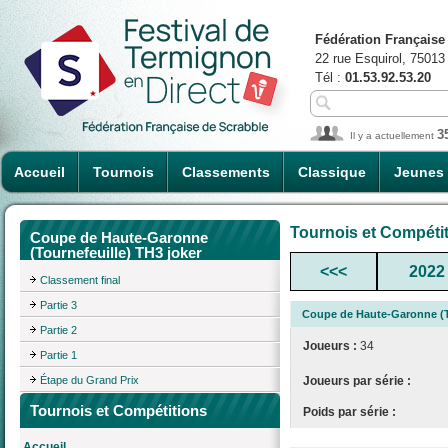
Fédération Française
22 rue Esquirol, 75013
Tél :
01.53.92.53.20
3
Il y a actuellement
Accueil
Tournois
Classements
Classique
Jeunes
Tournois et Compéti
Coupe de Haute-Garonne
(Tournefeuille) TH3 joker
<<<
2022
Classement final
Partie 3
Coupe de Haute-Garonne (To
Partie 2
Joueurs :
34
Partie 1
Étape du Grand Prix
Joueurs par série :
Tournois et Compétitions
Poids par série :
Accueil