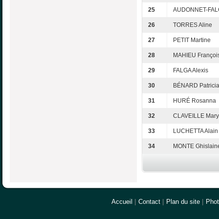
25
AUDONNET-FALG
26
TORRES Aline
27
PETIT Martine
28
MAHIEU Françoi
29
FALGA Alexis
30
BÉNARD Patrici
31
HURÉ Rosanna
32
CLAVEILLE Mary
33
LUCHETTA Alain
34
MONTE Ghislain
Accueil
|
Contact
|
Plan du site
|
Pho