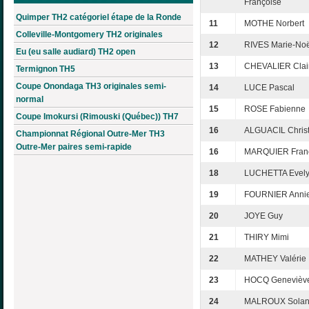
Françoise
Quimper TH2 catégoriel étape de la Ronde
11
MOTHE Norbert
Colleville-Montgomery TH2 originales
12
RIVES Marie-Noë
Eu (eu salle audiard) TH2 open
13
CHEVALIER Clai
Termignon TH5
Coupe Onondaga TH3 originales semi-
14
LUCE Pascal
normal
15
ROSE Fabienne
Coupe Imokursi (Rimouski (Québec)) TH7
16
ALGUACIL Christ
Championnat Régional Outre-Mer TH3
Outre-Mer paires semi-rapide
16
MARQUIER Fran
18
LUCHETTA Evel
19
FOURNIER Anni
20
JOYE Guy
21
THIRY Mimi
22
MATHEY Valérie
23
HOCQ Genevièv
24
MALROUX Sola