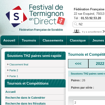
Fédération Française
22 rue Esquirol, 75013
Tél :
01.53.92.53.20
3
Il y a actuellement
Accueil
Tournois
Classements
Classique
Jeunes
Tournois et Compéti
Soustons TH2 paires semi-rapide
<<<
2022
Classement final
Partie 2
Soustons TH2 paires semi-
Partie 1
Paires :
26
Tournois et Compétitions
Paires par série :
Accueil
Recherche dans le Calendrier
Recherche dans les Résultats