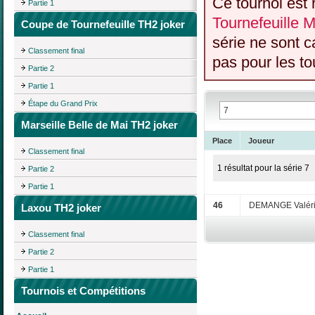
Ce tournoi est 
Partie 1
Tournefeuille M
Coupe de Tournefeuille TH2 joker
série ne sont 
Classement final
pas pour les to
Partie 2
Partie 1
Étape du Grand Prix
Marseille Belle de Mai TH2 joker
Place
Joueur
Classement final
1 résultat pour la série 7
Partie 2
Partie 1
46
DEMANGE Valér
Laxou TH2 joker
Classement final
Partie 2
Partie 1
Tournois et Compétitions