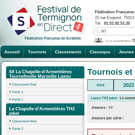
Fédération Française
22 rue Esquirol, 75013
Tél :
01.53.92.53.20
3
Il y a actuellement
Accueil
Tournois
Classements
Classique
Jeunes
Tournois et
4X La Chapelle-d'Armentières
Tournefeuille Marseille Laxou
Classement final
<<<
2022
Partie 2
Laxou TH2 joker
- Le samedi
Partie 1
Joueurs :
49
La Chapelle-d'Armentières TH2
joker
Joueurs par série :
Classement final
Partie 2