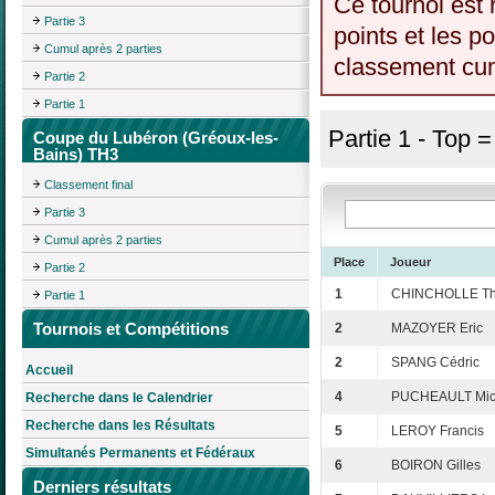
Ce tournoi est 
Partie 3
points et les p
Cumul après 2 parties
classement cumu
Partie 2
Partie 1
Partie 1 - Top 
Coupe du Lubéron (Gréoux-les-
Bains) TH3
Classement final
Partie 3
Cumul après 2 parties
Place
Joueur
Partie 2
1
CHINCHOLLE Thi
Partie 1
Tournois et Compétitions
2
MAZOYER Eric
2
SPANG Cédric
Accueil
4
PUCHEAULT Mic
Recherche dans le Calendrier
Recherche dans les Résultats
5
LEROY Francis
Simultanés Permanents et Fédéraux
6
BOIRON Gilles
Derniers résultats