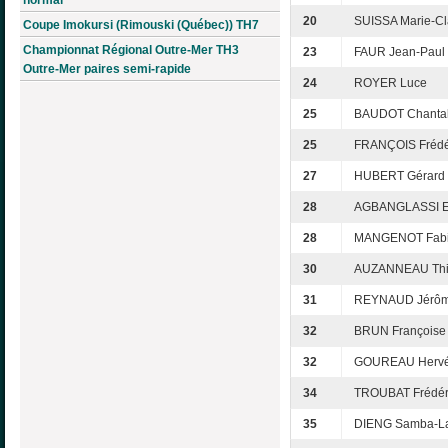
normal
20
SUISSA Marie-Cl
Coupe Imokursi (Rimouski (Québec)) TH7
Championnat Régional Outre-Mer TH3
23
FAUR Jean-Paul
Outre-Mer paires semi-rapide
24
ROYER Luce
25
BAUDOT Chanta
25
FRANÇOIS Frédé
27
HUBERT Gérard
28
AGBANGLASSI E
28
MANGENOT Fab
30
AUZANNEAU Thi
31
REYNAUD Jérô
32
BRUN Françoise
32
GOUREAU Herv
34
TROUBAT Frédér
35
DIENG Samba-L