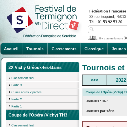
Fédération Française
22 rue Esquirol, 75013
Tél :
01.53.92.53.20
3
Il y a actuellement
Accueil
Tournois
Classements
Classique
Jeunes
Tournois et
2X Vichy Gréoux-les-Bains
Classement final
<<<
2022
Partie 3
Cumul après 2 parties
Coupe de l'Opéra (Vichy) T
Partie 2
Joueurs :
367
Partie 1
Joueurs par série :
Coupe de l'Opéra (Vichy) TH3
Classement final