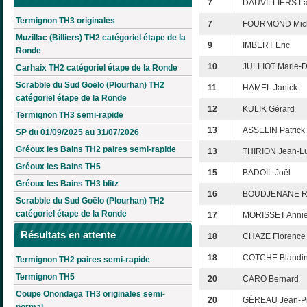
7
DAUVILLIERS La
Termignon TH3 originales
7
FOURMOND Mic
Muzillac (Billiers) TH2 catégoriel étape de la
9
IMBERT Eric
Ronde
10
JULLIOT Marie-
Carhaix TH2 catégoriel étape de la Ronde
Scrabble du Sud Goëlo (Plourhan) TH2
11
HAMEL Janick
catégoriel étape de la Ronde
12
KULIK Gérard
Termignon TH3 semi-rapide
13
ASSELIN Patrick
SP du 01/09/2025 au 31/07/2026
Gréoux les Bains TH2 paires semi-rapide
13
THIRION Jean-L
Gréoux les Bains TH5
15
BADOIL Joël
Gréoux les Bains TH3 blitz
16
BOUDJENANE R
Scrabble du Sud Goëlo (Plourhan) TH2
catégoriel étape de la Ronde
17
MORISSET Annie
Résultats en attente
18
CHAZE Florence
18
COTCHE Blandi
Termignon TH2 paires semi-rapide
Termignon TH5
20
CARO Bernard
Coupe Onondaga TH3 originales semi-
20
GÉREAU Jean-Pi