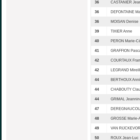
36
CASTANIER Jean
36
DEFONTAINE Mar
36
MOISAN Denise
39
TIXIER Anne
40
PERON Marie-Cé
41
GRAFFION Pasc
42
COURTAUX Fran
42
LEGRAND Mireil
44
BERTHOUX Anni
44
CHABOUTY Clau
44
GRIMAL Jeannin
47
DEREGNAUCOUR
48
GROSSE Marie-
49
VAN RIJCKEVORS
50
ROUX Jean-Luc