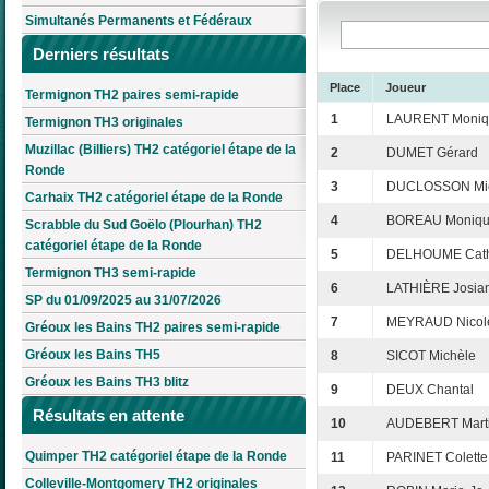
Simultanés Permanents et Fédéraux
Derniers résultats
Place
Joueur
Termignon TH2 paires semi-rapide
1
LAURENT Moniq
Termignon TH3 originales
Muzillac (Billiers) TH2 catégoriel étape de la
2
DUMET Gérard
Ronde
3
DUCLOSSON Mi
Carhaix TH2 catégoriel étape de la Ronde
4
BOREAU Moniq
Scrabble du Sud Goëlo (Plourhan) TH2
catégoriel étape de la Ronde
5
DELHOUME Cath
Termignon TH3 semi-rapide
6
LATHIÈRE Josia
SP du 01/09/2025 au 31/07/2026
7
MEYRAUD Nicol
Gréoux les Bains TH2 paires semi-rapide
Gréoux les Bains TH5
8
SICOT Michèle
Gréoux les Bains TH3 blitz
9
DEUX Chantal
Résultats en attente
10
AUDEBERT Mart
Quimper TH2 catégoriel étape de la Ronde
11
PARINET Colette
Colleville-Montgomery TH2 originales