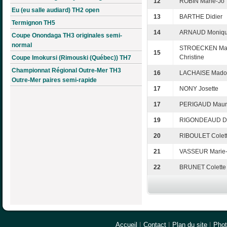
12
ROBIN Marie-Jo
Eu (eu salle audiard) TH2 open
13
BARTHE Didier
Termignon TH5
14
ARNAUD Moniq
Coupe Onondaga TH3 originales semi-
normal
STROECKEN Mar
15
Christine
Coupe Imokursi (Rimouski (Québec)) TH7
Championnat Régional Outre-Mer TH3
16
LACHAISE Mado
Outre-Mer paires semi-rapide
17
NONY Josette
17
PERIGAUD Mauri
19
RIGONDEAUD D
20
RIBOULET Colet
21
VASSEUR Marie
22
BRUNET Colette
Accueil
|
Contact
|
Plan du site
|
Pho