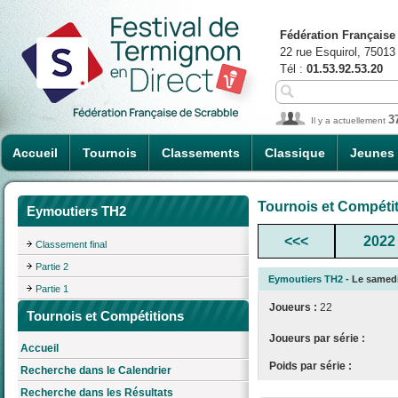
Fédération Française
22 rue Esquirol, 75013
Tél :
01.53.92.53.20
3
Il y a actuellement
Accueil
Tournois
Classements
Classique
Jeunes
Tournois et Compéti
Eymoutiers TH2
<<<
2022
Classement final
Partie 2
Eymoutiers TH2
- Le samedi
Partie 1
Joueurs :
22
Tournois et Compétitions
Joueurs par série :
Accueil
Poids par série :
Recherche dans le Calendrier
Recherche dans les Résultats