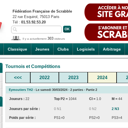
Fédération Française de Scrabble
22 rue Esquirol, 75013 Paris
Tél :
01.53.92.53.20
303
Il y a actuellement
visiteurs
Classique
Jeunes
Clubs
Logiciels
Arbitrage
Tournois et Compétitions
<<<
2022
2023
2024
Eymoutiers TH2
- Le samedi 30/03/2024 - 2 parties - Partie 2
Joueurs :
22
Top P2 =
1044
CI
=
1.0
M =
44
Joueurs par série :
0 N1
0 N2
2 N3
Poids par série :
PS1=0
PS2=0
PS3=4