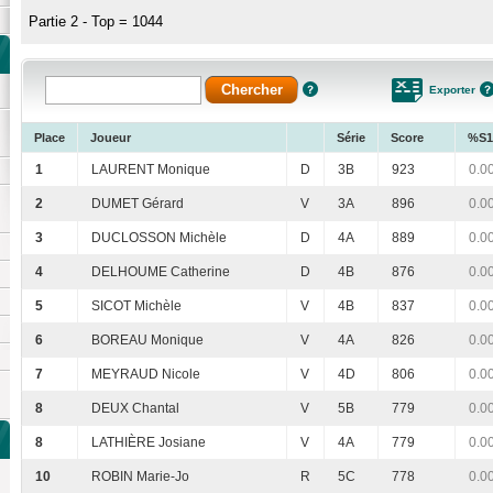
Partie 2 - Top = 1044
Exporter
Place
Joueur
Série
Score
%S1
1
LAURENT Monique
D
3B
923
0.0
2
DUMET Gérard
V
3A
896
0.0
3
DUCLOSSON Michèle
D
4A
889
0.0
4
DELHOUME Catherine
D
4B
876
0.0
5
SICOT Michèle
V
4B
837
0.0
6
BOREAU Monique
V
4A
826
0.0
7
MEYRAUD Nicole
V
4D
806
0.0
8
DEUX Chantal
V
5B
779
0.0
8
LATHIÈRE Josiane
V
4A
779
0.0
10
ROBIN Marie-Jo
R
5C
778
0.0