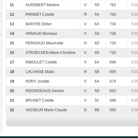
11
AUDEBERT Martine
V
5D
762
0.0
12
PARINET Colette
R
5A
760
0.0
13
BARTHE Didier
V
6A
734
0.0
14
ARNAUD Monique
V
5D
726
0.0
15
PERIGAUD Mauricette
D
6D
720
0.0
15
STROECKEN Marie-Christine
V
4D
720
0.0
17
RIBOULET Colette
V
6A
696
0.0
18
LACHAISE Mado
R
5B
695
0.0
19
NONY Josette
V
6A
674
0.0
20
RIGONDEAUD Denise
V
5D
662
0.0
21
BRUNET Colette
V
5C
586
0.0
22
VASSEUR Marie-Claude
D
6B
585
0.0