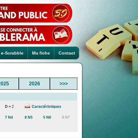
e-Scrabble
Ma fiche
Contact
2025
2026
>>>
Caractéristiques
D =
2
7 N4
8 N5
5 N6
0 N7