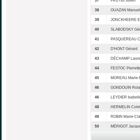
37
FRUTIG Julien
38
OUAZAN Manuel
39
JONCKHEERE Er
40
SLABODSKY Gér
41
PASQUEREAU Cl
42
D'HONT Gérard
43
DÉCHAMP Laur
44
FESTOC Pierrett
45
MOREAU Marie-N
46
GONDOUIN Rol
46
LEYDIER Isabell
48
HERMELIN Colet
49
ROBIN Marie-Cla
50
MÉRIGOT Jacque