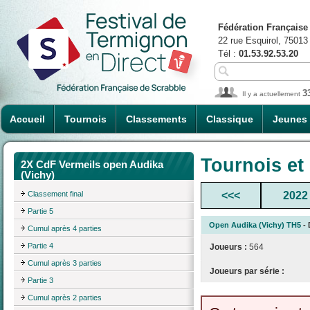
Fédération Française
22 rue Esquirol, 75013
Tél :
01.53.92.53.20
3
Il y a actuellement
Accueil
Tournois
Classements
Classique
Jeunes
Tournois et
2X CdF Vermeils open Audika
(Vichy)
Classement final
<<<
2022
Partie 5
Open Audika (Vichy) TH5
- 
Cumul après 4 parties
Partie 4
Joueurs :
564
Cumul après 3 parties
Joueurs par série :
Partie 3
Cumul après 2 parties