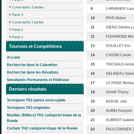
Cumul après 3 parties
9
LARMINIER Laur
Partie 3
10
FAYE Abdou
Cumul après 2 parties
11
DIENG Samba-L
Partie 2
11
FOURMOND Mic
Partie 1
Tournois et Compétitions
13
DOUILLET Eric
14
CASSIN Carole
Accueil
15
TRICNAUX Andr
Recherche dans le Calendrier
Recherche dans les Résultats
16
GELINEAU Sylvi
Simultanés Permanents et Fédéraux
17
LE PAIGE Moniq
Derniers résultats
18
ADAM Thierry
Termignon TH2 paires semi-rapide
19
BADOIL Joël
Termignon TH3 originales
20
AUBIN François
Muzillac (Billiers) TH2 catégoriel étape de la
21
AUBRIOT Isabell
Ronde
Carhaix TH2 catégoriel étape de la Ronde
22
FAULCONNIER Je