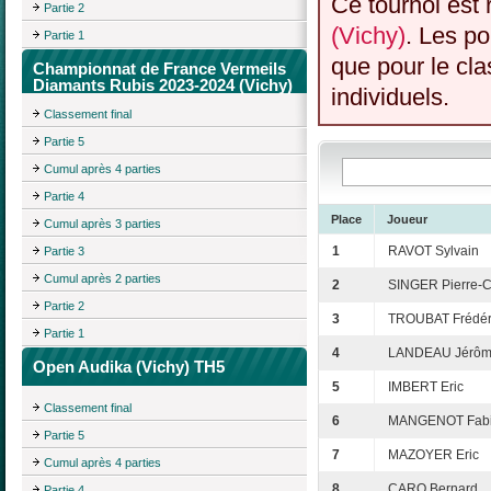
Ce tournoi est 
Partie 2
(Vichy)
. Les po
Partie 1
que pour le cl
Championnat de France Vermeils
Diamants Rubis 2023-2024 (Vichy)
individuels.
Classement final
Partie 5
Cumul après 4 parties
Partie 4
Place
Joueur
Cumul après 3 parties
1
RAVOT Sylvain
Partie 3
Cumul après 2 parties
2
SINGER Pierre-
Partie 2
3
TROUBAT Frédér
Partie 1
4
LANDEAU Jérô
Open Audika (Vichy) TH5
5
IMBERT Eric
Classement final
6
MANGENOT Fab
Partie 5
7
MAZOYER Eric
Cumul après 4 parties
8
CARO Bernard
Partie 4