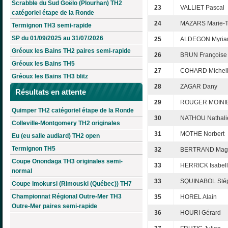
Scrabble du Sud Goëlo (Plourhan) TH2
23
VALLIET Pascal
catégoriel étape de la Ronde
24
MAZARS Marie-T
Termignon TH3 semi-rapide
SP du 01/09/2025 au 31/07/2026
25
ALDEGON Myri
Gréoux les Bains TH2 paires semi-rapide
26
BRUN Françoise
Gréoux les Bains TH5
27
COHARD Michel
Gréoux les Bains TH3 blitz
28
ZAGAR Dany
Résultats en attente
29
ROUGER MOINIE
Quimper TH2 catégoriel étape de la Ronde
30
NATHOU Nathali
Colleville-Montgomery TH2 originales
31
MOTHE Norbert
Eu (eu salle audiard) TH2 open
Termignon TH5
32
BERTRAND Mag
Coupe Onondaga TH3 originales semi-
33
HERRICK Isabel
normal
33
SQUINABOL Sté
Coupe Imokursi (Rimouski (Québec)) TH7
Championnat Régional Outre-Mer TH3
35
HOREL Alain
Outre-Mer paires semi-rapide
36
HOURI Gérard