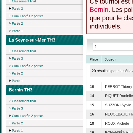
Ce tournoi est 
Classement final
Bernin
. Les po
Partie 3
Cumul après 2 parties
que pour le cl
Partie 2
individuels.
Partie 1
La Seyne-sur-Mer TH3
Classement final
Partie 3
Place
Joueur
Cumul après 2 parties
20 résultats pour la série 
Partie 2
Partie 1
10
PERROT Thierry
Bernin TH3
14
RIQUET Danielle
Classement final
15
SUZZONI Sylvie
Partie 3
16
NEUGEBAUER M
Cumul après 2 parties
Partie 2
18
ROUX Michèle
Partie 1
19
BONANSÉA Mar