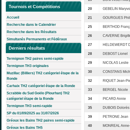
Tournois et Compétitions
20
GEBELIN Maryv
Accueil
21
GOURGUES Phil
Recherche dans le Calendrier
25
BERTHOD Franç
Recherche dans les Résultats
26
CAVERNE Brigitt
Simultanés Permanents et Fédéraux
27
HELDEWERDT D
Derniers résultats
28
DEBOST Lionel
Termignon TH2 paires semi-rapide
29
NICOLAS Leslie
Termignon TH3 originales
30
CONSTANS Mich
Muzillac (Billiers) TH2 catégoriel étape de la
Ronde
32
RIQUET Jean-Pie
Carhaix TH2 catégoriel étape de la Ronde
33
BERGEL Nicole
Scrabble du Sud Goëlo (Plourhan) TH2
catégoriel étape de la Ronde
34
PICARD Annie
Termignon TH3 semi-rapide
35
DUBOIS Dolorès
SP du 01/09/2025 au 31/07/2026
39
PETRONE Jean
Gréoux les Bains TH2 paires semi-rapide
40
MONREAL Anne-
Gréoux les Bains TH5