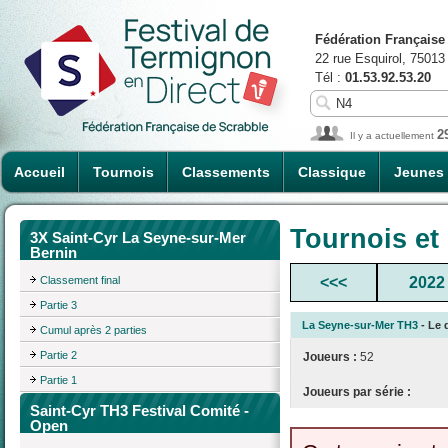
Fédération Française
22 rue Esquirol, 75013
Tél :
01.53.92.53.20
2
Il y a actuellement
Accueil
Tournois
Classements
Classique
Jeunes
Tournois et
3X Saint-Cyr La Seyne-sur-Mer
Bernin
Classement final
<<<
2022
Partie 3
La Seyne-sur-Mer TH3
- Le 
Cumul après 2 parties
Partie 2
Joueurs :
52
Partie 1
Joueurs par série :
Saint-Cyr TH3 Festival Comité -
Open